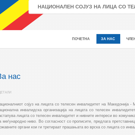
НАЦИОНАЛЕН СОЈУЗ НА ЛИЦА СО 
ПОЧЕТНА
ЗА НАС
ЧЛЕ
За нас
ДЕТАЛИ
ационалниот сојуз на лицата со телесен инвалидитет на Македониј
ационална инвалидска организација на лицата со телесен инвалидитет
астапува лицата со телесен инвалидитет и нивните интереси во комуника
а меѓународно ниво. Во согласност со прописите, предлага претставниц
ржавните органи кои ги третираат прашањата во врска со лицата со инва