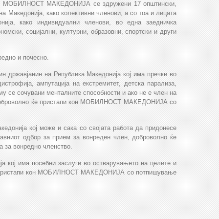
ја - МОБИЛНОСТ МАКЕДОНИЈА се здружени 17 општински,
а Македонија, како колективни членови, а со тоа и лицата
нија, како индивидуални членови, во една заедничка
номски, социјални, културни, образовни, спортски и други
дно и почесно.
државјанин на Република Македонија кој има пречки во
истрофија, ампутација на екстремитет, детска парализа,
му се сочувани менталните способности и ако не е член на
ој доброволно ќе пристапи кон МОБИЛНОСТ МАКЕДОНИЈА со
кедонија кој може и сака со својата работа да придонесе
равниот одбор за прием за вонреден член, доброволно ќе
за вонредно членство.
а кој има посебни заслуги во остварувањето на целите и
 ќе пристапи кон МОБИЛНОСТ МАКЕДОНИЈА со потпишување