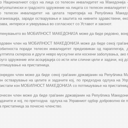
о Националниот сојуз на лица со телесен инвалидитет на Македони
еѓуопштински и градското здружение на лицата со телесен инвалидитет н
о телесен инвалидитет на целата територија на Република Македо
рганизација, заради остварување и заштита на нивните здравствени, еко
рава, интереси и уверувања во согласност со Уставот и законот.
ленувањето во МОБИЛНОСТ МАКЕДОНИЈА може да биде редовно, вонре
едовен член на МОБИЛНОСТ МАКЕДОНИЈА може да биде секој граѓанин 
обилноста поради телесен инвалидитет предизвикан од параплегија, д
ултипла склероза и други невро мускулни или коскени заболувања, ако 
руго здружение или асоцијација со исти или слични цели и задачи, к
отпишување на пристапница.
онреден член може да биде секој граѓанин државјанин на Република Ма
он остварување на целите и задачите кој, по предходна одлука на Уп
ристапи кон МОБИЛНОСТ МАКЕДОНИЈА со потпишување на пристапница 
очесен член може да биде граѓанин државјанин на Република Македониј
адачите и кој, по претходна одлука на Управниот одбор доброволно
а пристапница за почесно членство.