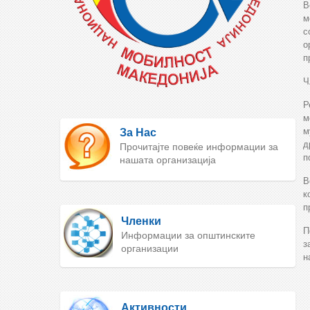
В
м
с
о
п
Ч
Р
м
м
За Нас
д
Прочитајте повеќе информации за
п
нашата организација
В
к
п
Членки
П
Информации за општинските
з
организации
н
Активности