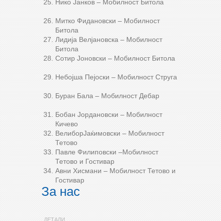
Нико Јанков – Мобилност Битола
Митко Фидановски – Мобилност
Битола
Лидија Велјановска – Мобилност
Битола
Сотир Јоновски – Мобилност Битола
Небојша Пејоски – Мобилност Струга
Буран Бала – Мобилност Дебар
Бобан Јордановски – Мобилност
Кичево
ВелиборЈаќимовски – Мобилност
Тетово
Павле Филиповски –Мобилност
Тетово и Гостивар
Авни Хисмани – Мобилност Тетово и
Гостивар
За нас
ДЕТАЛИ