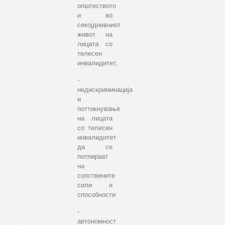
општеството
и во
секојдневниот
живот на
лицата со
телесен
инвалидитет,
-
недискриминација
и
поттикнување
на лицата
со телесен
инвалидитет
да се
потпираат
на
сопствените
сили и
способности
-
автономност