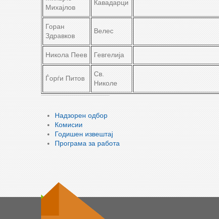
Кавадарци
Михајлов
Горан
Велес
Здравков
Никола Пеев
Гевгелија
Св.
Ѓорѓи Питов
Николе
Надзорен одбор
Комисии
Годишен извештај
Програма за работа