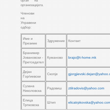
орган на
организацијата.
Членови
на
Управeни
одбор:
Име и
Здружение
Контакт
Презиме
Бранимир
Јовановски -
Куманово
brajo@t-home.mk
Претседател
Дејан
Скопје
gjorgjievski.dejan@yahoo
Ѓорѓиевски
Сузана
Радовиш
ztilradovis@yahoo.com
Николовска
Елица
Штип
elicatrpkovska@yahoo.co
Трпковска