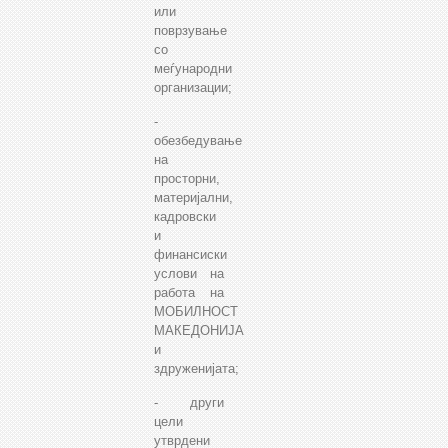
или
поврзување
со
меѓународни
организации;
-
обезбедување
на
просторни,
материјални,
кадровски
и
финансиски
услови на
работа на
МОБИЛНОСТ
МАКЕДОНИЈА
и
здруженијата;
- други
цели
утврдени