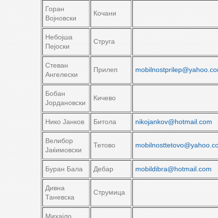
Горан
Кочани
Војновски
Небојша
Струга
Пејоски
Стеван
Прилеп
mobilnostprilep@yahoo.c
Ангелески
Бобан
Кичево
Јордановски
Нико Јанков
Битола
nikojankov@hotmail.com
Велибор
Тетово
mobilnosttetovo@yahoo.c
Јаќимовски
Буран Бала
Дебар
mobildibra@hotmail.com
Дивна
Струмица
Таневска
Михајло