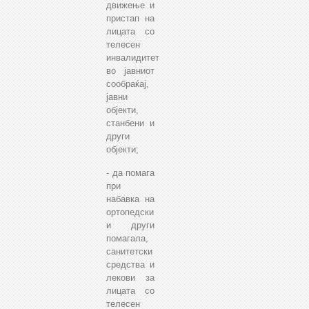
движење и
пристап на
лицата со
телесен
инвалидитет
во јавниот
сообраќај,
јавни
објекти,
станбени и
други
објекти;
- да помага
при
набавка на
ортопедски
и други
помагала,
санитетски
средства и
лекови за
лицата со
телесен