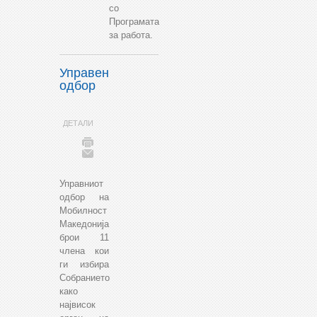
со
Програмата
за работа.
Управен
одбор
ДЕТАЛИ
Управниот
одбор на
Мобилност
Македонија
брои 11
члена кои
ги избира
Собранието
како
највисок