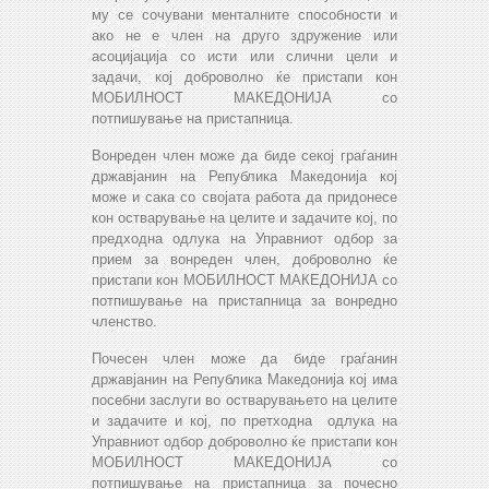
му се сочувани менталните способности и
ако не е член на друго здружение или
асоцијација со исти или слични цели и
задачи, кој доброволно ќе пристапи кон
МОБИЛНОСТ МАКЕДОНИЈА со
потпишување на пристапница.
Вонреден член може да биде секој граѓанин
државјанин на Република Македонија кој
може и сака со својата работа да придонесе
кон остварување на целите и задачите кој, по
предходна одлука на Управниот одбор за
прием за вонреден член, доброволно ќе
пристапи кон МОБИЛНОСТ МАКЕДОНИЈА со
потпишување на пристапница за вонредно
членство.
Почесен член може да биде граѓанин
државјанин на Република Македонија кој има
посебни заслуги во остварувањето на целите
и задачите и кој, по претходна одлука на
Управниот одбор доброволно ќе пристапи кон
МОБИЛНОСТ МАКЕДОНИЈА со
потпишување на пристапница за почесно