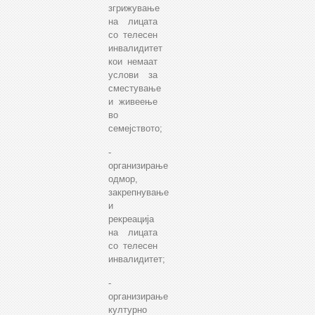
згрижување
на лицата
со телесен
инвалидитет
кои немаат
услови за
сместување
и живеење
во
семејството;
-
организирање
одмор,
закрепнување
и
рекреација
на лицата
со телесен
инвалидитет;
-
организирање
културно