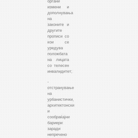
органи
измени и
дополнувања
на
законите и
другите
прописи со
кои се
уредува
положбата
на лицата
со телесен
инвалидитет;
-
отстранување
на
урбанистички,
архитектонски
и
сообраќајни
бариери
заради
непречено