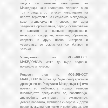
лицата со телесен инвалидитет на
Македонија, како колективни членови, а со
тоа и лицата со телесен инвалидитет на
целата територија на Република Македонија,
како индивидуални членови, во една
заедничка организација, заради остварување
и заштита на нивните здравствени,
економски, социјални, културни, образовни,
спортски и други права, интереси и
уверувања во согласност со Уставот и
законот.
Членувањето во МОБИЛНОСТ
МАКЕДОНИЈА може да биде редовно,
вонредно и почесно.
Редовен член на МОБИЛНОСТ
МАКЕДОНИЈА може да биде секој граѓанин
државјанин на Република Македонија кој има
пречки во мобилноста поради телесен
инвалидитет предизвикан од параплегија,
дистрофија, ампутација на екстремитет,
детска парализа, мултипла склероза и други
невро мускулни или коскени заболувања, ако