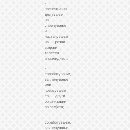
-
превентивно
делување
на
спречување
и
настанување
на разни
видови
телесен
инвалидитет;
-
соработување,
зачленување
или
поврзување
со други
организации
во земјата;
-
соработување,
зачленување