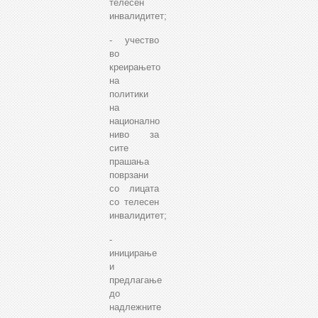
телесен
инвалидитет;
- учество
во
креирањето
на
политики
на
национално
ниво за
сите
прашања
поврзани
со лицата
со телесен
инвалидитет;
-
иницирање
и
предлагање
до
надлежните