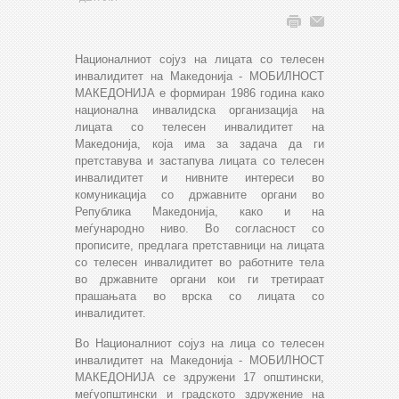
Националниот сојуз на лицата со телесен
инвалидитет на Македонија - МОБИЛНОСТ
МАКЕДОНИЈА е формиран 1986 година како
национална инвалидска организација на
лицата со телесен инвалидитет на
Македонија, која има за задача да ги
претставува и застапува лицата со телесен
инвалидитет и нивните интереси во
комуникација со државните органи во
Република Македонија, како и на
меѓународно ниво. Во согласност со
прописите, предлага претставници на лицата
со телесен инвалидитет во работните тела
во државните органи кои ги третираат
прашањата во врска со лицата со
инвалидитет.
Во Националниот сојуз на лица со телесен
инвалидитет на Македонија - МОБИЛНОСТ
МАКЕДОНИЈА се здружени 17 општински,
меѓуопштински и градското здружение на