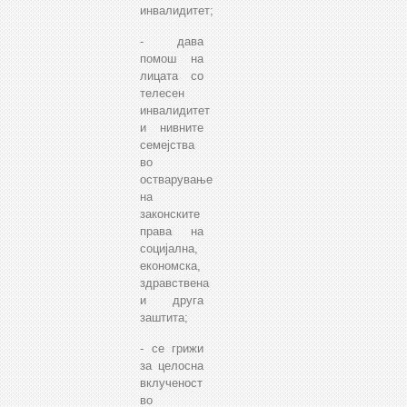
инвалидитет;
- дава
помош на
лицата со
телесен
инвалидитет
и нивните
семејства
во
остварување
на
законските
права на
социјална,
економска,
здравствена
и друга
заштита;
- се грижи
за целосна
вклученост
во