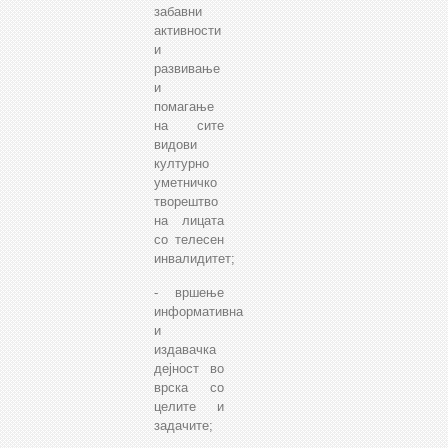
забавни
активности
и
развивање
и
помагање
на сите
видови
културно
уметничко
творештво
на лицата
со телесен
инвалидитет;
- вршење
информативна
и
издавачка
дејност во
врска со
целите и
задачите;