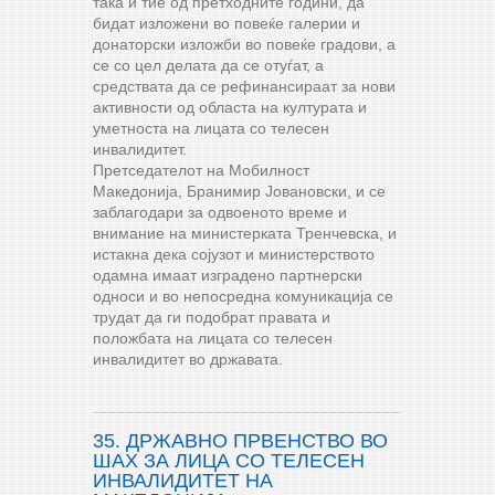
така и тие од претходните години, да
бидат изложени во повеќе галерии и
донаторски изложби во повеќе градови, а
се со цел делата да се отуѓат, а
средствата да се рефинансираат за нови
активности од областа на културата и
уметноста на лицата со телесен
инвалидитет.
Претседателот на Мобилност
Македонија, Бранимир Јовановски, и се
заблагодари за одвоеното време и
внимание на министерката Тренчевска, и
истакна дека сојузот и министерството
одамна имаат изградено партнерски
односи и во непосредна комуникација се
трудат да ги подобрат правата и
положбата на лицата со телесен
инвалидитет во државата.
35. ДРЖАВНО ПРВЕНСТВО ВО
ШАХ ЗА ЛИЦА СО ТЕЛЕСЕН
ИНВАЛИДИТЕТ НА