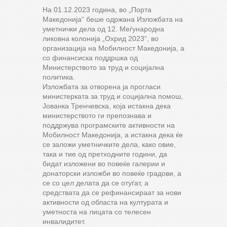
На 01.12.2023 година, во „Порта
Македонија“ беше одржана Изложбата на
уметнички дела од 12. Меѓународна
ликовна колонија „Охрид 2023“, во
организација на Мобилност Македонија, а
со финансиска поддршка од
Министерството за труд и социјална
политика.
Изложбата за отворена ја прогласи
министерката за труд и социјална помош,
Јованка Тренчевска, која истакна дека
министерството ги препознава и
поддржува програмските активности на
Мобилност Македонија, а истакна дека ќе
се заложи уметничките дела, како овие,
така и тие од претходните години, да
бидат изложени во повеќе галерии и
донаторски изложби во повеќе градови, а
се со цел делата да се отуѓат, а
средствата да се рефинансираат за нови
активности од областа на културата и
уметноста на лицата со телесен
инвалидитет.