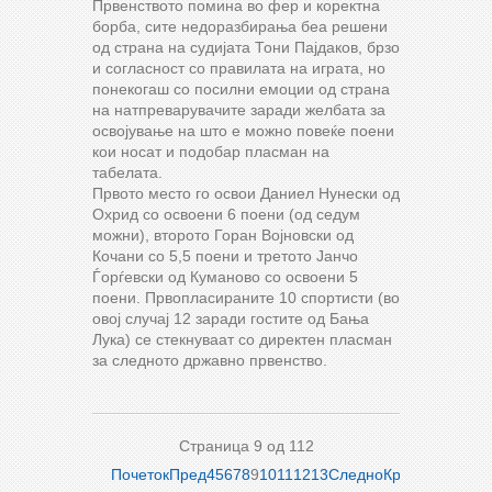
Првенството помина во фер и коректна
борба, сите недоразбирања беа решени
од страна на судијата Тони Пајдаков, брзо
и согласност со правилата на играта, но
понекогаш со посилни емоции од страна
на натпреварувачите заради желбата за
освојување на што е можно повеќе поени
кои носат и подобар пласман на
табелата.
Првото место го освои Даниел Нунески од
Охрид со освоени 6 поени (од седум
можни), второто Горан Војновски од
Кочани со 5,5 поени и третото Јанчо
Ѓорѓевски од Куманово со освоени 5
поени. Првопласираните 10 спортисти (во
овој случај 12 заради гостите од Бања
Лука) се стекнуваат со директен пласман
за следното државно првенство.
Страница 9 од 112
Почеток
Пред
4
5
6
7
8
9
10
11
12
13
Следно
Крај