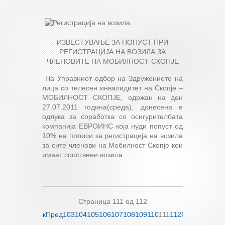
ИЗВЕСТУВАЊЕ ЗА ПОПУСТ ПРИ
РЕГИСТРАЦИЈА НА ВОЗИЛА ЗА
ЧЛЕНОВИТЕ НА МОБИЛНОСТ-СКОПЈЕ
На Управниот одбор на Здружението на
лица со телесен инвалидитет на Скопје –
МОБИЛНОСТ СКОПЈЕ, одржан на ден
27.07.2011 година(среда), донесена е
одлука за соработка со осигурителбата
компанија ЕВРОИНС која нуди попуст од
10% на полиси за регистрација на возила
за сите членови на Мобилност Скопје кои
имаат сопствени возила.
Страница 111 од 112
Почеток
Пред
103
104
105
106
107
108
109
110
111
112
Следно
Крај