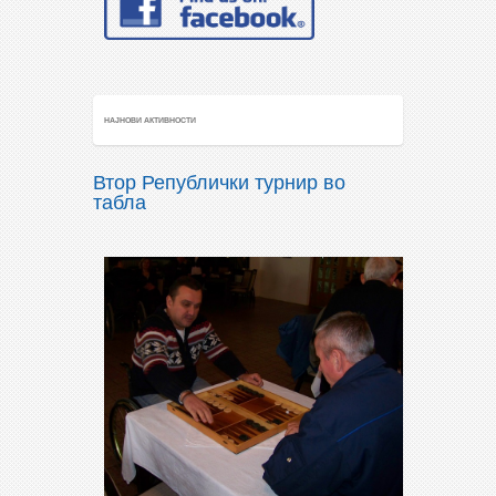
НАЈНОВИ АКТИВНОСТИ
Втор Републички турнир во
табла