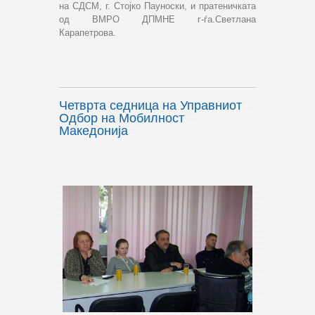
на СДСМ, г. Стојко Пауноски, и пратеничката
од ВМРО ДПМНЕ г-ѓа.Светлана
Карапетрова.
Четврта седница на Управниот
Одбор на Мобилност
Македонија