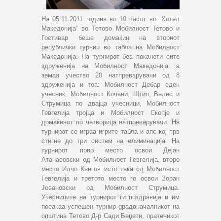
На 05.11.2011 година во 10 часот во „Хотел
Македонија” во Тетово Мобилност Тетово и
Гостивар беше домаќин на вториот
републички турнир во табла на Мобилност
Македонија. На турнирот беа поканети сите
здруженија на Мобилност Македонија, а
земаа учество 20 натпреварувачи од 8
здруженија и тоа: Мобилност Дебар еден
учесник, Мобилност Кочани, Штип, Велес и
Струмица по двајца учесници, Мобилност
Гевгелија тројца и Мобилност Скопје и
домаќинот по четворица натпреварувачи. На
турнирот се играа игрите табла и апс кој прв
стигне до три систем на елиминација. На
турнирот прво место освои Дејан
Атанасовски од Мобилност Гевгелија, второ
место Илчо Кангов исто така од Мобилност
Гевгелија и третото место го освои Зоран
Јовановски од Мобилност Струмица.
Учесниците на турнирот ги поздравија и им
посакаа успешен турнир gрадоначалникот на
општина Тетово Д-р Сади Беџети, пратеникот