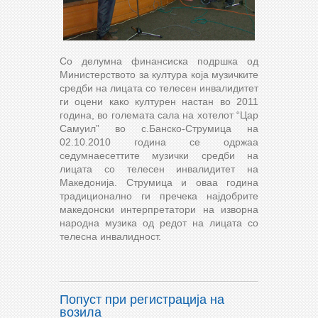
Со делумна финансиска подршка од
Министерството за култура која музичките
средби на лицата со телесен инвалидитет
ги оцени како културен настан во 2011
година, во големата сала на хотелот “Цар
Самуил” во с.Банско-Струмица на
02.10.2010 година се одржаа
седумнаесеттите музички средби на
лицата со телесен инвалидитет на
Македонија. Струмица и оваа година
традиционално ги пречека најдобрите
македонски интерпретатори на изворна
народна музика од редот на лицата со
телесна инвалидност.
Попуст при регистрација на
возила