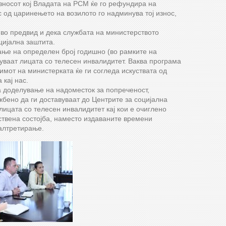
зносот кој Владата на РСМ ќе го рефундира на
 од царинењето на возилото го надминува тој износ,
во предвид и дека службата на министерството
цијална заштита.
ње на определен број годишно (во рамките на
уваат лицата со телесен инвалидитет. Ваква програма
имот на министерката ќе ги согледа искуствата од
 кај нас.
за доделување на надоместок за попреченост,
бено да ги доставуваат до Центрите за социјална
 лицата со телесен инвалидитет кај кои е очиглено
твена состојба, наместо издаваните времени
алтретирање.