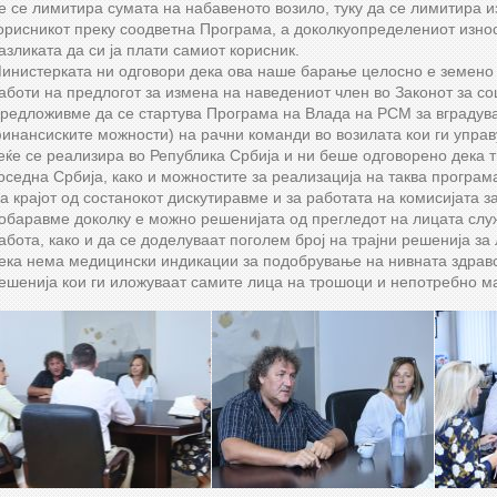
е се лимитира сумата на набавеното возило, туку да се лимитира и
орисникот преку соодветна Програма, а доколкуопределениот износ
азликата да си ја плати самиот корисник.
инистерката ни одговори дека ова наше барање целосно е земено 
аботи на предлогот за измена на наведениот член во Законот за со
редложивме да се стартува Програма на Влада на РСМ за вградува
инансиските можности) на рачни команди во возилата кои ги управ
еќе се реализира во Република Србија и ни беше одговорено дека т
оседна Србија, како и можностите за реализација на таква програма
а крајот од состанокот дискутиравме и за работата на комисијата 
обаравме доколку е можно решенијата од прегледот на лицата служ
абота, како и да се доделуваат поголем број на трајни решенија за
ека нема медицински индикации за подобрување на нивната здравс
ешенија кои ги иложуваат самите лица на трошоци и непотребно м