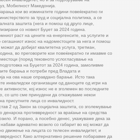
уз, Мобилност Македонија.
арања кои во изминатите години повеќекратно ги
истерството за труд и социјална политика, а се
алната заштита (нега и помош од друго лице,
лизирани со новиот Буџет за 2024 година.
рмниот раст на цените на енергенсите, на услугите и
о сегашниот износ на надоместоците за нега и помош
 можат да добијат квалитетна услуга, третман,
година, во преговорите кои повеќекратно ги имавме со
оместоци (поред тековното услогласување на
а подготовка на Буџетот за 2024 година, замоливме
шите барања и потреби пред Владата и
ија на ова наше оправдано барање. Исто така
те инвалидски организации од даноците од игри на
активности, кој износ не е зголемен во последните
тно, со што сме принудени да откажуваме некои
на присутните лица со инвалидност.
тав 2 од Закон за социјална заштита, со зголемување
во денарска противвредност за враќање на средства
озило. И порано, а посебно денес, укажуваме дека за
набави адекватно возило со габарит во кој можат да
но движење на лицата со телесен инвалидитет, и
тиввредност. Како алтернативно решение побаравме да