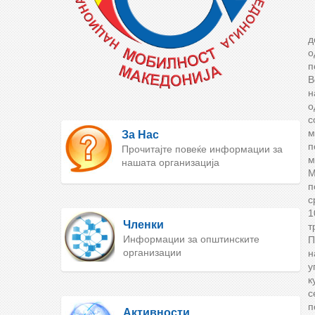
д
о
п
В
н
о
с
м
За Нас
п
Прочитајте повеќе информации за
м
нашата организација
М
п
с
1
Членки
т
Информации за општинските
П
организации
н
у
к
с
п
Активности