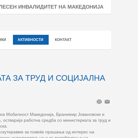
ТЕЛЕСЕН ИНВАЛИДИТЕТ НА МАКЕДОНИЈА
НКИ
АКТИВНОСТИ
КОНТАКТ
ТА ЗА ТРУД И СОЦИЈАЛНА
 на Мобилност Македонија, Бранимир Јовановски и
 остварија работна средба со министерката за труд и
ска.
скутиравме за повеќе прашања од интерес на
лесен инвалидитет, но и за подобрување на