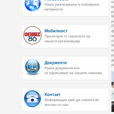
н
Наши реализирани и планирани
к
активности
р
М
р
П
Мобилност
ф
в
Прочитајте го гласилото на
с
нашата организација
Н
п
р
д
Документи
р
Разни документи кои
се однесуваат на нашите членови
Контакт
Информации како да стапите во
контакт со нас