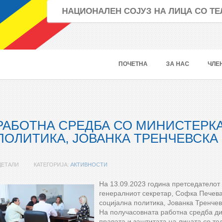
НАЦИОНАЛЕН СОЈУЗ НА ЛИЦА СО 
ПОЧЕТНА
ЗА НАС
ЧЛЕ
РАБОТНА СРЕДБА СО МИНИСТЕРКА
ПОЛИТИКА, ЈОВАНКА ТРЕНЧЕВСКА
ДЕТАЛИ
КАТЕГОРИЈА:
АКТИВНОСТИ
На 13.09.2023 година претседателот
генералниот секретар, Софка Печева,
социјална политика, Јованка Тренчев
На получасовната работна средба ди
правата и заштитата на лицата со те