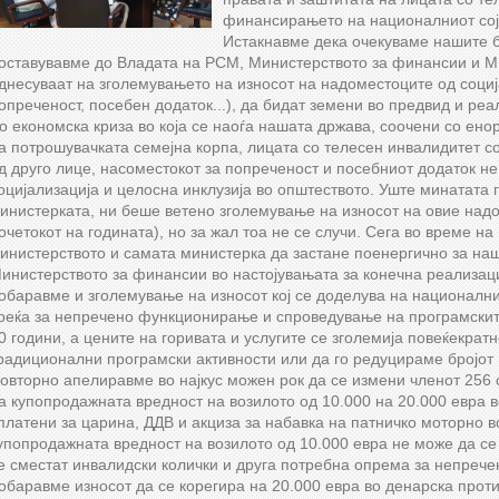
финансирањето на националниот сој
Истакнавме дека очекуваме нашите б
оставувавме до Владата на РСМ, Министерството за финансии и Мин
днесуваат на зголемувањето на износот на надоместоците од социј
опреченост, посебен додаток...), да бидат земени во предвид и реа
о економска криза во која се наоѓа нашата држава, соочени со ено
а потрошувачката семејна корпа, лицата со телесен инвалидитет с
д друго лице, насоместокот за попреченост и посебниот додаток не
оцијализација и целосна инклузија во општеството. Уште минатата 
инистерката, ни беше ветено зголемување на износот на овие над
очетокот на годината), но за жал тоа не се случи. Сега во време н
инистерството и самата министерка да застане поенергично за на
инистерството за финансии во настојувањата за конечна реализац
обаравме и зголемување на износот кој се доделува на национални
реќа за непречено функционирање и спроведување на програмските 
0 години, а цените на горивата и услугите се зголемија повеќекра
радиционални програмски активности или да го редуцираме бројот 
овторно апелиравме во најкус можен рок да се измени членот 256 с
а купопродажната вредност на возилото од 10.000 на 20.000 евра 
платени за царина, ДДВ и акциза за набавка на патничко моторно в
упопродажната вредност на возилото од 10.000 евра не може да се 
е сместат инвалидски колички и друга потребна опрема за непрече
обаравме износот да се корегира на 20.000 евра во денарска про