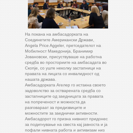
На покана на амбасадорката на
Соединетите Американски Држави,
Angela Price Aggeler, претседателот на
Мобилност Македонија, Бранимир
Јовановски, присуствуваше на работна
средба во просториите на амбасадата во
Скопје, со уште неколку застапници на
правата на лицата со инвалидност од
нашата држава.
Амбасадорката Агелер го истакна своето
задоволство за остварената средба со
застапниците од заедницата за правата
на попреченост и можноста да
разговараат за предизвиците и
можностите за заеднички активности.
Амбасадорот го призна нивниот придонес
за подигнување на свеста кај јавноста и ја
пофали нивната работа и активизам низ