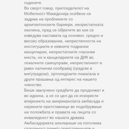
годините.
Во својот говор, претседателот на
Мобилност Македонија особено се
задржа на проблемите со
архитектонските бариери, непристапната
околина, пред се објектите во кои се
изведува наставата од основно, средно и
високо образование, непристапноста на
институциите и нивните подрачни
канцеларии, непристапните гласачки
места, но и канцелариите на ДИК во
локалните самоуправи, непристапниот и
јавен патнички сообраќај (градски и
меѓуградски), ортопедските помагала и
други прашања од интерес на нашето
членство.
Беше заклучено средбите да продолжат и
во иднина, а се со цел да се искористи
влијанието на американската амбасада и
нејзините претставници во подобрување
на положбата и правата на лицата со
инвалидност во нашата држава.
Амбасадорката апелираше на поголема
сплотеност помеѓу претставниците и