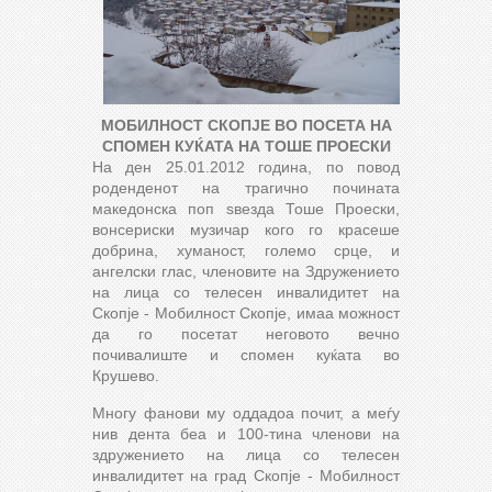
МОБИЛНОСТ СКОПЈЕ ВО ПОСЕТА НА
СПОМЕН КУЌАТА НА ТОШЕ ПРОЕСКИ
На ден 25.01.2012 година, по повод
роденденот на трагично почината
македонска поп ѕвезда Тоше Проески,
вонсериски музичар кого го красеше
добрина, хуманост, големо срце, и
ангелски глас, членовите на Здружението
на лица со телесен инвалидитет на
Скопје - Мобилност Скопје, имаа можност
да го посетат неговото вечно
почивалиште и спомен куќата во
Крушево.
Многу фанови му оддадоа почит, а меѓу
нив дента беа и 100-тина членови на
здружението на лица со телесен
инвалидитет на град Скопје - Мобилност