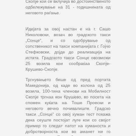
Скопје кои се вклучија во достоинственото
одбележување на 31 - годишнината од
неговото раѓање.
Идејата за овој настан е на г. Сашо
Николовски, возач во градското такси
„Сонце“, и со одобрување од
сопственикот на такси компанијата г. Гојчо
Стефковски, дојде до реализација на
истата. Градското такси Сонце овозможи
25 возила кои сообраќаа Скопје-
Крушево-Скопје.
Тргнувањето беше од пред портата
Македонија, од каде во колона од 25
возила, 100-тина членови на Мобилност
Скопје тргнаа кон Крушево, во посета на
спомен куќата на Тоше Проески и
неговото вечно почивалиште. Градско
такси „Сонце“ со овој хуман гест покажа
дека сеуште постојат луге кои со својот
пример го следат патот на хуманоста и
добротворноста кои во аманет ни го