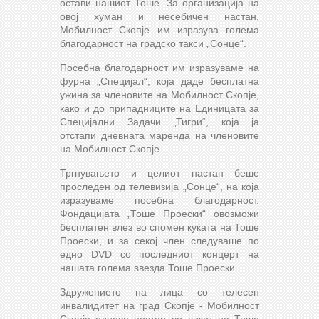
остави нашиот Тоше. За организација на
овој хуман и несебичен настан,
Мобилност Скопје им изразува голема
благодарност на градско такси „Сонце“.
Посебна благодарност им изразуваме на
фурна „Специјал“, која даде бесплатна
ужина за членовите на Мобилност Скопје,
како и до припадниците на Единицата за
Специјални Задачи „Тигри“, која ја
отстапи дневната маренда на членовите
на Мобилност Скопје.
Тргнувањето и целиот настан беше
проследен од телевизија „Сонце“, на која
изразуваме посебна благодарност.
Фондацијата „Тоше Проески“ овозможи
бесплатен влез во спомен куќата на Тоше
Проески, и за секој член следуваше по
едно DVD со последниот концерт на
нашата голема ѕвезда Тоше Проески.
Здружението на лица со телесен
инвалидитет на град Скопје - Мобилност
Скопје однесе постер со ликот на Тоше