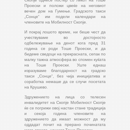
Проески и положи цвеќе на неговиот
вечен дом на Гумење. Градското такси
„Сонце“ им подели календари на
членовите на Мобилност Скопје.
И покрај лошото време, ни беше чест да
учествуваме во достојносто
одбележување на денот кога пред 31
година се роди Тоше Проески, и да
бидеме сведоци на прекрасната, сепак по
малку тажна атмосфера во спомен куќата
на Тоше Проески. Уште еднаш
изразуваме благодарност на градско
такси „Сонце“, без чија иницијатива и
соработка немаше да се случи посетата
на Крушево.
Здружението на лица со телесен
инвалидитет на Скопје Мобилност Скопје
ќе се погрижи овој настан стане традиција
и секоја година членовите на
здружението да имаат можност да му
оддадат почит на прерано починатата
мега-ѕвезда, нашиот Тоше Проески.