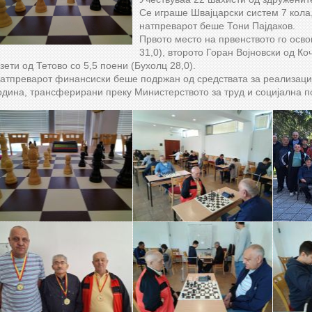
Се играше Швајцарски систем 7 кола,
натпреварот беше
Тони Пајдаков.
Првото место на првенството го осво
31,0), второто Горан Војновски од Ко
зети од Тетово со 5,5 поени (Бухолц 28,0).
атпреварот финансиски беше подржан од средствата за реализација
одина, трансферирани преку Министерството за труд и социјална п