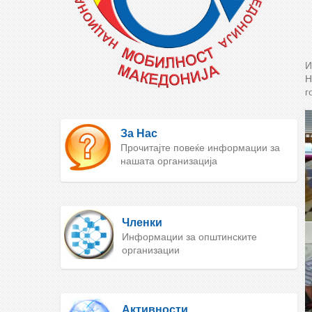
И
Н
г
За Нас
Прочитајте повеќе информации за
нашата организација
Членки
Информации за општинските
организации
Активности