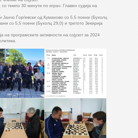
 со темпо 30 минути по играч. Главен судија на
и Јанчо Ѓорѓевски од Куманово со 5,5 поени (Бухолц
чани со 5,5 поени (Бухолц 29,0) и третото Зекирија
 на програмските активности на сојузот за 2024
олитика.