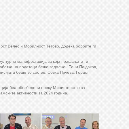
ст Велес и Мобилност Тетово, додека борбите ги
културна манифестација за која прашањата ги
работка на податоци беше задолжен Тони Пајдаков,
исијата беше во состав: Совка Прчева, Гораст
ција беа обезбедени преку Министерство за
амските активности за 2024 година.