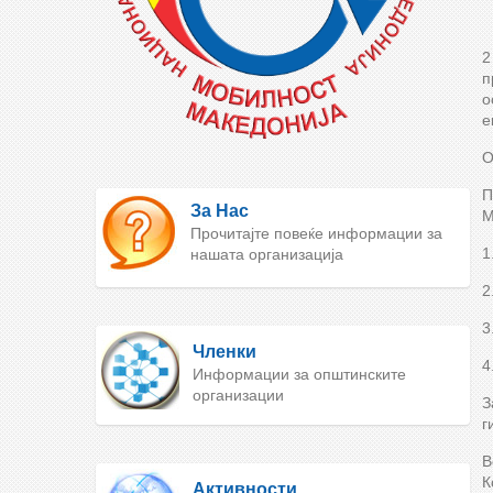
2
п
о
е
О
П
За Нас
М
Прочитајте повеќе информации за
1
нашата организација
2
3
Членки
4
Информации за општинските
организации
З
г
В
К
Активности