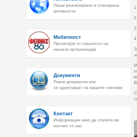
Наши реализирани и планирани
1
активности
2
3
Мобилност
4
Прочитајте го гласилото на
З
нашата организација
з
М
п
Документи
в
Разни документи кои
В
се однесуваат на нашите членови
С
с
Контакт
Информации како да стапите во
контакт со нас