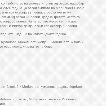
 со изобилство на знаење и точни одговори, најдобар
а 2024 година" ја освои екипата на Мобилност Скопје
ски кои освоија 99 поени, второто место му
вски кој освои 68 поени, додека третото место го
своија 60 поени. На четвртото место се пласира
оски и Виктор Дамјановски кои освоија 30 поени.
следното издание на квизот идната година.
 Куманово, Мобилност Скопје 2, Мобилност Битола и
во оваа полуфинална група беше:
ост Скопје2 и Мобилност Куманово, додека борбите
 Мобилност Велес, Мобилност Тетово и Мобилност
иот: