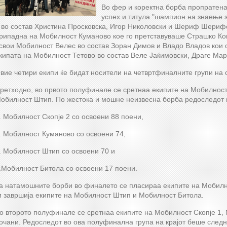
Во фер и коректна борба пропратена
успех и титула "шампион на знаење з
 во состав Христина Просковска, Игор Николовски и Шериф Шерифов
рипадна на Мобилност Куманово кое го претставуваше Страшко Коце
свои Мобилност Велес во состав Зоран Димов и Владо Владов кои о
кипата на Мобилност Тетово во состав Веле Јаќимовски, Драге Марк
вие четири екипи ќе бидат носители на четвртфиналните групи на 
ретходно, во првото полуфинале се сретнаа екипите на Мобилност
обилност Штип. По жестока и мошне неизвесна борба редоследот 
. Мобилност Скопје 2 со освоени 88 поени,
. Мобилност Куманово со освоени 74,
. Мобилност Штип со освоени 70 и
.Мобилност Битола со освоени 17 поени.
а натамошните борби во финалето се пласираа екипите на Мобилн
и завршија екипите на Мобилност Штип и Мобилност Битола.
о второто полуфинале се сретнаа екипите на Мобилност Скопје 1,
очани. Редоследот во ова полуфинална група на крајот беше следн