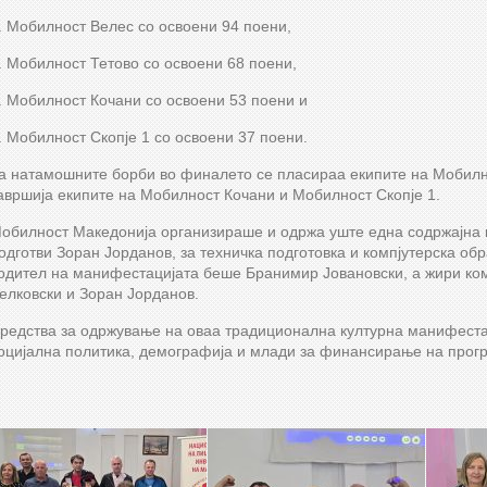
. Мобилност Велес со освоени 94 поени,
. Мобилност Тетово со освоени 68 поени,
. Мобилност Кочани со освоени 53 поени и
. Мобилност Скопје 1 со освоени 37 поени.
а натамошните борби во финалето се пласираа екипите на Мобилно
авршија екипите на Мобилност Кочани и Мобилност Скопје 1.
обилност Македонија организираше и одржа уште една содржајна 
одготви Зоран Јорданов, за техничка подготовка и компјутерска об
одител на манифестацијата беше Бранимир Јовановски, а жири ком
елковски и Зоран Јорданов.
редства за одржување на оваа традиционална културна манифеста
оцијална политика, демографија и млади за финансирање на прогр