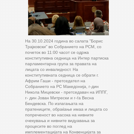
На 30.10.2024 година во салата "Борис
Трајковски" во Собранието на РСМ, со
почеток во 11:00 часот се одржа
конститутивна седница на Интер партиска
парламентарна група за правата на
лицата со инвалидност. На
конститутивната седница се обрати г.
Африм Гаши - претседател на
Собранието на РС Македонија, г-дин
Никола Мицевски - претседавач на ИППГ,
г- дин Јован Митрески и г-ѓа Весна
Бендевска. По излагањата на
пратениците, обраќање имаа и лицата со
попреченост во насока на нивните
очекувања и нивните видуавања за
процесите во поглед на
имплементацијата на Конвенцијата за