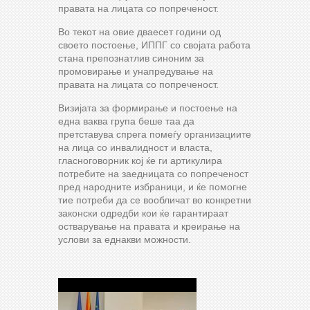
правата на лицата со попреченост.
Во текот на овие дваесет години од
своето постоење, ИППГ со својата работа
стана препознатлив синоним за
промовирање и унапредување на
правата на лицата со попреченост.
Визијата за формирање и постоење на
една ваква група беше таа да
претставува спрега помеѓу организациите
на лица со инвалидност и власта,
гласноговорник кој ќе ги артикулира
потребите на заедницата со попреченост
пред народните избраници, и ќе помогне
тие потреби да се вообличат во конкретни
законски одредби кои ќе гарантираат
остварување на правата и креирање на
услови за еднакви можности.