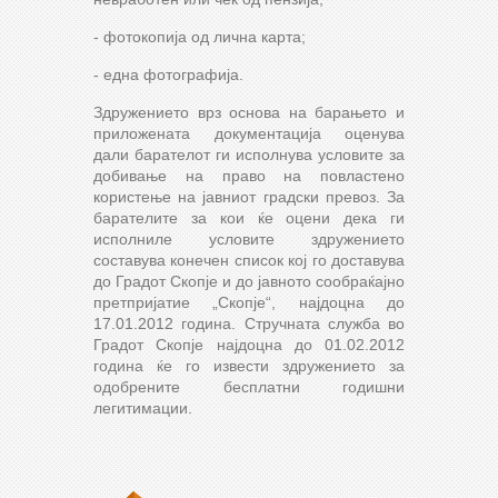
- фотокопија од лична карта;
- една фотографија.
Здружението врз основа на барањето и
приложената документација оценува
дали барателот ги исполнува условите за
добивање на право на повластено
користење на јавниот градски превоз. За
барателите за кои ќе оцени дека ги
исполниле условите здружението
составува конечен список кој го доставува
до Градот Скопје и до јавното сообраќајно
претпријатие „Скопје“, најдоцна до
17.01.2012 година. Стручната служба во
Градот Скопје најдоцна до 01.02.2012
година ќе го извести здружението за
одобрените бесплатни годишни
легитимации.