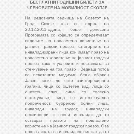
БЕСПЛАТНИ ГОДИШНИ БИЛЕТИ ЗА
ЧЛЕНОВИТЕ НА МОБИЛНОСТ СКОПЈЕ
На редовната седница на Советот на
Град Скопје која се одржа на
23.12.2011година, беше донесена
Програмата со којашто се определуваат
видовите на повластено користење на
јавниот градски превоз, категориите на
инвалидизирани лица кои имаат право на
повластено користење на јавниот градски
превоз, како и условите и постапката за
стекнување на тоа право . Веднаш потоа
во печатените медиуми беше објавен
Јавен повик до сите заинтересирани
граѓани, лица со оштетен вид, лица со
оштетен слух, лица со телесно
оштетување, лица со интелектуална
попреченост, бубрежно болни лица,
инвалиди на трудот, инвалидски
пензионери и воени инвалиди да го
остварат правото на повластено
користење на јавниот градски превоз. Ова
право лицата со инвалидност можат да го