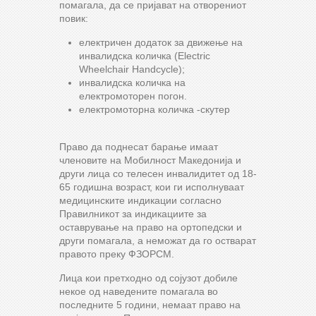
помагала, да се пријават на отворениот
повик:
електричен додаток за движење на
инвалидска количка (Electric
Wheelchair Handcycle);
инвалидска количка на
електромоторен погон.
електромоторна количка -скутер
Право да поднесат барање имаат
членовите на Мобилност Македонија и
други лица со телесен инвалидитет од 18-
65 годишна возраст, кои ги исполнуваат
медицинските индикации согласно
Правилникот за индикациите за
оставрување на право на ортопедски и
други помагала, а неможат да го остварат
правото преку ФЗОРСМ.
Лица кои претходно од сојузот добиле
некое од наведените помагала во
последните 5 години, немаат право на