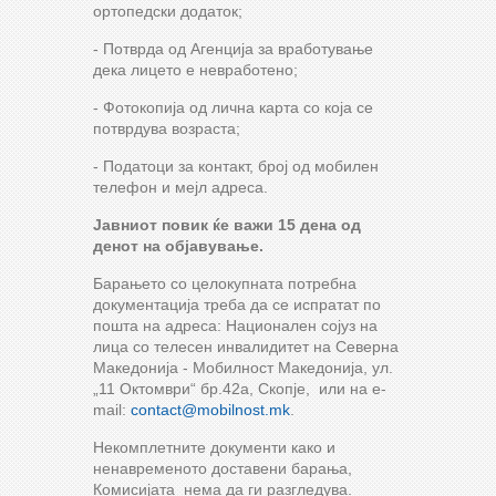
ортопедски додаток;
- Потврда од Агенција за вработување
дека лицето е невработено;
- Фотокопија од лична карта со која се
потврдува возраста;
- Податоци за контакт, број од мобилен
телефон и мејл адреса.
Јавниот повик ќе важи 15 дена од
денот на објавување.
Барањето со целокупната потребна
документација треба да се испратат по
пошта на адреса: Национален сојуз на
лица со телесен инвалидитет на Северна
Македонија - Мобилност Македонија, ул.
„11 Октомври“ бр.42а, Скопје, или на e-
mail:
contact@mobilnost.mk
.
Некомплетните документи како и
ненавременото доставени барања,
Комисијата нема да ги разгледува.