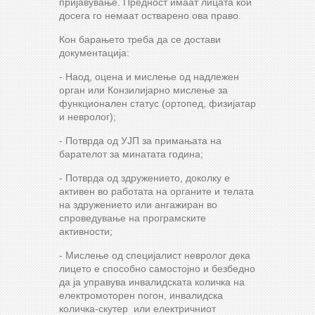
пријавување. Предност имаат лицата кои
досега го немаат остварено ова право.
Кон барањето треба да се достави
документација:
- Наод, оцена и мислење од надлежен
орган или Конзилијарно мислење за
функционален статус (ортопед, физијатар
и невролог);
- Потврда од УЈП за примањата на
барателот за минатата година;
- Потврда од здружението, доколку е
активен во работата на органите и телата
на здружението или ангажиран во
спроведување на програмските
активности;
- Мислење од специјалист невролог дека
лицето е способно самостојно и безбедно
да ја управува инвалидската количка на
електромоторен погон, инвалидска
количка-скутер или електричниот