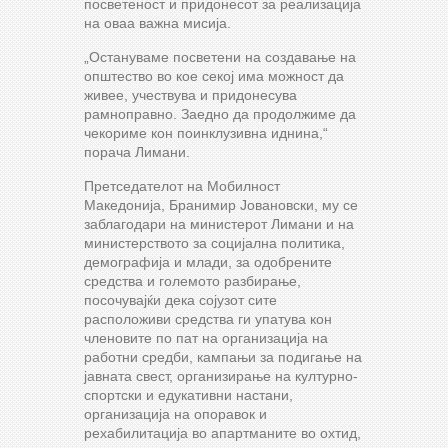
посветеност и придонесот за реализација
на оваа важна мисија.
„Остануваме посветени на создавање на
општество во кое секој има можност да
живее, учествува и придонесува
рамноправно. Заедно да продолжиме да
чекориме кон поинклузивна иднина,“
порача Лимани.
Претседателот на Мобилност
Македонија, Бранимир Јовановски, му се
заблагодари на министерот Лимани и на
министерството за социјална политика,
демографија и млади, за одобрените
средства и големото разбирање,
посочувајќи дека сојузот сите
расположиви средства ги упатува кон
членовите по пат на организација на
работни средби, кампањи за подигање на
јавната свест, организирање на културно-
спортски и едукативни настани,
организација на опоравок и
рехабилитација во апартманите во охтид,