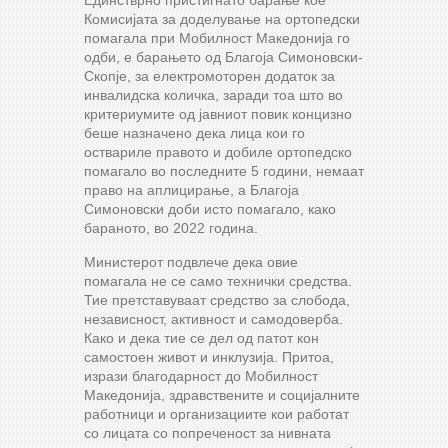
Единстврно пристигнато барање кое
Комисијата за доделување на ортопедски
помагала при Мобилност Македонија го
одби, е барањето од Благоја Симоновски-
Скопје, за електромоторен додаток за
инвалидска количка, заради тоа што во
критериумите од јавниот повик концизно
беше назначено дека лица кои го
оствариле правото и добиле ортопедско
помагало во последните 5 години, немаат
право на аплицирање, а Благоја
Симоновски доби исто помагало, како
бараното, во 2022 година.
Министерот подвлече дека овие
помагала не се само технички средства.
Тие претставуваат средство за слобода,
независност, активност и самодоверба.
Како и дека тие се дел од патот кон
самостоен живот и инклузија. Притоа,
изрази благодарност до Мобилност
Македонија, здравствените и социјалните
работници и организациите кои работат
со лицата со попреченост за нивната