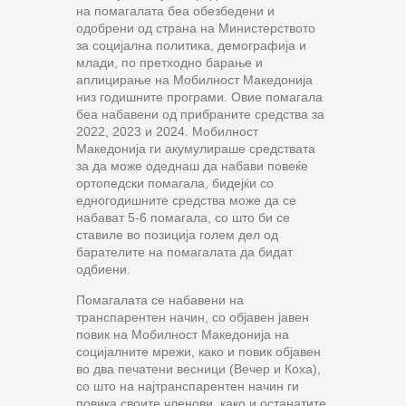
на помагалата беа обезбедени и
одобрени од страна на Министерството
за социјална политика, демографија и
млади, по претходно барање и
аплицирање на Мобилност Македонија
низ годишните програми. Овие помагала
беа набавени од прибраните средства за
2022, 2023 и 2024. Мобилност
Македонија ги акумулираше средствата
за да може одеднаш да набави повеќе
ортопедски помагала, бидејќи со
едногодишните средства може да се
набават 5-6 помагала, со што би се
ставиле во позиција голем дел од
барателите на помагалата да бидат
одбиени.
Помагалата се набавени на
транспарентен начин, со објавен јавен
повик на Мобилност Македонија на
социјалните мрежи, како и повик објавен
во два печатени весници (Вечер и Коха),
со што на најтранспарентен начин ги
повика своите членови, како и останатите