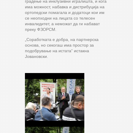
градење на инклузивни игралишта, и кога
има можност, набавка и дистрибуција на
ортопедски помагала и додатоци кои им
се неопходни на лицата со телесен
инвалидитет, а неможат да ги набават
преку ФЗОРСМ.
„Соработката е добра, на партнерска
основа, но секогаш има простор за
подобрување на истата“ истакна
Јовановски.