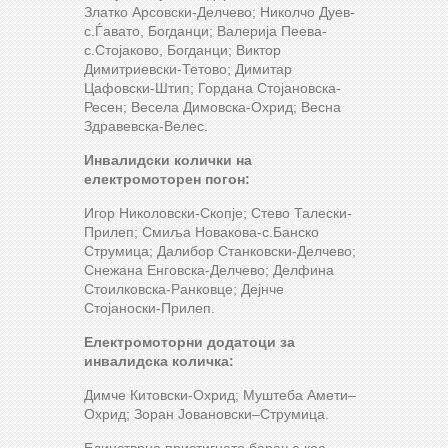
Златко Арсовски-Делчево; Николчо Дуев-
с.Ѓавато, Богданци; Валерија Пеева-
с.Стојаково, Богданци; Виктор
Димитриевски-Тетово; Димитар
Цафовски-Штип; Гордана Стојановска-
Ресен; Весела Димовска-Охрид; Весна
Здравевска-Велес.
Инвалидски колички на
електромоторен погон:
Игор Николовски-Скопје; Стево Талески-
Прилеп; Смиља Новакова-с.Банско
Струмица; Далибор Станковски-Делчево;
Снежана Енговска-Делчево; Делфина
Стоилковска-Ранковце; Дејнче
Стојаноски-Прилеп.
Електромоторни додатоци за
инвалидска количка:
Димче Китовски-Охрид; Муштеба Амети–
Охрид; Зоран Јовановски–Струмица.