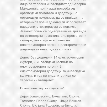
лица со телесен инвалидитет од Северна
Македонија, кои имаат потреба од
ортопедски помагала и додатоци на
ортопедски помагала, да се пријават на
отворениот повик доколку ги исполнуваат
наведените критериуми во повикот.
Јавниот повик се однесуваше на три вида
на ортопедски помагала: електромоторни
скутери; инвалидски колички на
електромоторен погон; и електромоторни
додатоци за инвалидска количка.
Денес беа доделени 14 електромоторни
скутери, 7 инвалидски колички на
електромоторен погон и 3
електромоторни додатоци за инвалидска
количка, и тоа на следните лица со
телесен инвалидитет:
Електромоторни скутери:
Дејан Јовановски-с. Булачани, Скопје;
Томислав Попов-Скопје; Илија Бошков-
Скопје; Билјана Тодоровска-Битола;