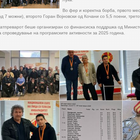
Во фер и коректна борба, првото мес
од 7 можни), второто Горан Војновски од Кочани со 5,5 поени, трет
атпреварот беше организиран со финансиска поддршка од Министе
а спроведување на програмските активности за 2025 година.