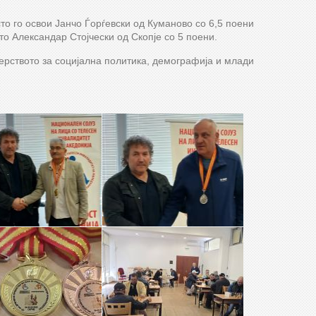
то го освои Јанчо Ѓорѓевски од Куманово со 6,5 поени
ото Александар Стојчески од Скопје со 5 поени.
рството за социјална политика, демографија и млади