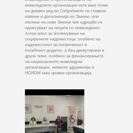
инвалидските организации кога како точки
на дневен ред во Собрабието се ставени
измени и дополненија на Закони, или
носење на нови Закони чии одредби се
однесуваат на лицата со инвалидност,
потоа апел за зголемување на
социјалните надоместоци, особено на
надоместокот за попреченост и
посебниот додаток, а беа дискутирани и
други теми, особено за финансирањето
на националните инвалидски
организации, нивните здруженија и
НСИОМ како кровна организација.