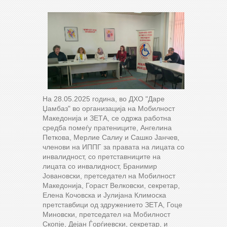
На 28.05.2025 година, во ДХО "Даре
Џамбаз" во организација на Мобилност
Македонија и ЗЕТА, се одржа работна
средба помеѓу пратениците, Ангелина
Петкова, Мерлие Салиу и Сашко Јанчев,
членови на ИППГ за правата на лицата со
инвалидност, со претставниците на
лицата со инвалидност, Бранимир
Јовановски, претседател на Мобилност
Македонија, Гораст Велковски, секретар,
Елена Кочовска и Јулијана Климоска
претставбици од здружението ЗЕТА, Гоце
Миновски, претседател на Мобилност
Скопје, Дејан Ѓорѓиевски, секретар, и