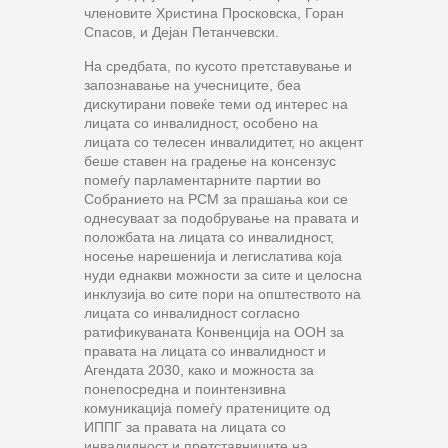
членовите Христина Просковска, Горан
Спасов, и Дејан Петанчевски.
На средбата, по кусото претставување и
запознавање на учесниците, беа
дискутирани повеќе теми од интерес на
лицата со инвалидност, особено на
лицата со телесен инвалидитет, но акцент
беше ставен на градење на консензус
помеѓу парламентарните партии во
Собранието на РСМ за прашања кои се
однесуваат за подобрување на правата и
положбата на лицата со инвалидност,
носење нарешенија и легислатива која
нуди еднакви можности за сите и целосна
инклузија во сите пори на општеството на
лицата со инвалидност согласно
ратификуваната Конвенција на ООН за
правата на лицата со инвалидност и
Агендата 2030, како и можноста за
понепосредна и поинтензивна
комуникација помеѓу пратениците од
ИППГ за правата на лицата со
инвалидност и претставниците на