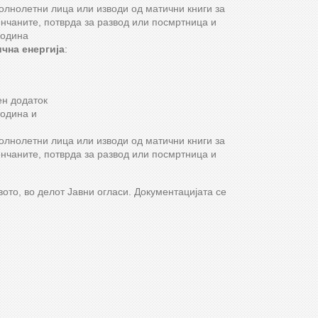
полнолетни лица или изводи од матични книги за
енчаните, потврда за развод или посмртница и
година
чна енергија
:
ен додаток
година и
полнолетни лица или изводи од матични книги за
енчаните, потврда за развод или посмртница и
ото, во делот Јавни огласи. Документацијата се