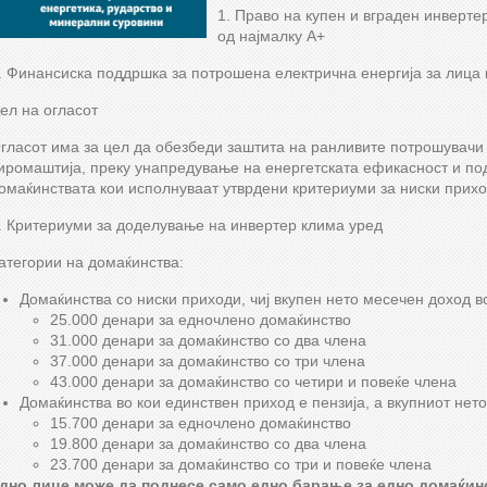
1. Право на купен и вграден инверте
од најмалку А+
. Финансиска поддршка за потрошена електрична енергија за лица 
ел на огласот
гласот има за цел да обезбеди заштита на ранливите потрошувачи к
иромаштија, преку унапредување на енергетската ефикасност и по
омаќинствата кои исполнуваат утврдени критериуми за ниски прихо
. Критериуми за доделување на инвертер клима уред
атегории на домаќинства:
Домаќинства со ниски приходи, чиј вкупен нето месечен доход в
25.000 денари за едночлено домаќинство
31.000 денари за домаќинство со два члена
37.000 денари за домаќинство со три члена
43.000 денари за домаќинство со четири и повеќе члена
Домаќинства во кои единствен приход е пензија, а вкупниот нет
15.700 денари за едночлено домаќинство
19.800 денари за домаќинство со два члена
23.700 денари за домаќинство со три и повеќе члена
дно лице може да поднесе само едно барање за едно домаќин