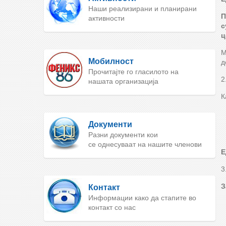
Наши реализирани и планирани
П
активности
с
ц
М
Мобилност
д
Прочитајте го гласилото на
2
нашата организација
К
Документи
Разни документи кои
се однесуваат на нашите членови
Е
3
З
Контакт
Информации како да стапите во
контакт со нас