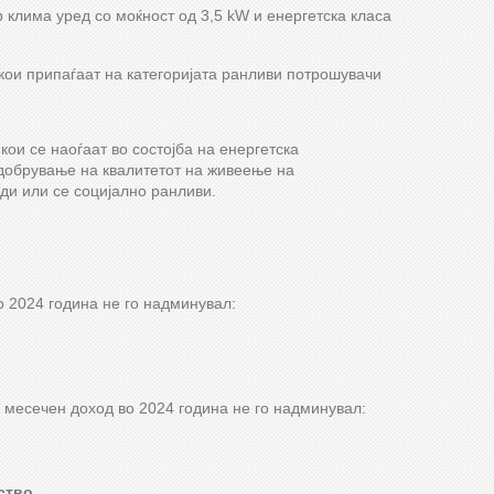
р клима уред со моќност од 3,5 kW и енергетска класа
кои припаѓаат на категоријата ранливи потрошувачи
ои се наоѓаат во состојба на енергетска
добрување на квалитетот на живеење на
ди или се социјално ранливи.
о 2024 година не го надминувал:
о месечен доход во 2024 година не го надминувал:
ство.