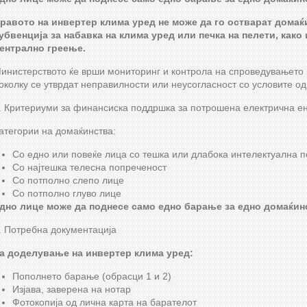
равото на инвертер клима уред не може да го остварат домаќ
убвенција за набавка на клима уред или печка на пелети, како
ентрално греење.
инистерството ќе врши мониторинг и контрола на спроведувањето н
околку се утврдат неправилности или неусогласност со условите о
. Критериуми за финансиска поддршка за потрошена електрична ен
атегории на домаќинства:
Со едно или повеќе лица со тешка или длабока интелектуална 
Со најтешка телесна попреченост
Со потполно слепо лице
Со потполно глуво лице
дно лице може да поднесе само едно барање за едно домаќин
. Потребна документација
а доделување на инвертер клима уред:
Пополнетo барањe (обрасци 1 и 2)
Изјава, заверена на нотар
Фотокопија од лична карта на барателот