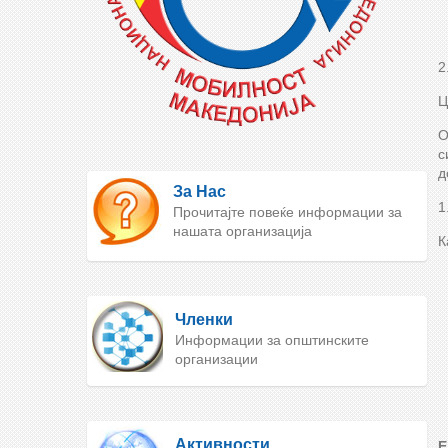
2
Ц
О
с
д
За Нас
1
Прочитајте повеќе информации за
нашата организација
К
Членки
Информации за општинските
организации
Активности
Е