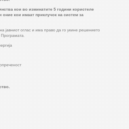
инства кои во изминатите 5 години користеле
 и оние кои имаат приклучок на систем за
а јавниот оглас и има право да го укине решението
д Програмата.
ергија
попреченост
ство.