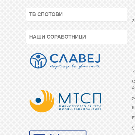
ТВ СПОТОВИ
НАШИ СОРАБОТНИЦИ
4
О
д
у
К
Е
5