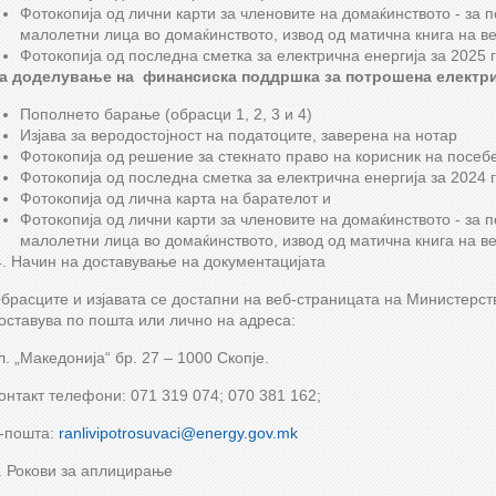
Фотокопија од лични карти за членовите на домаќинството - за 
малолетни лица во домаќинството, извод од матична книга на в
Фотокопија од последна сметка за електрична енергија за 2025 
За
доделување на
финансиска поддршка за потрошена електри
Пополнето барање (обрасци 1, 2, 3 и 4)
Изјава за веродостојност на податоците, заверена на нотар
Фотокопија од решение за стекнато право на корисник на посеб
Фотокопија од последна сметка за електрична енергија за 2024 
Фотокопија од лична карта на барателот и
Фотокопија од лични карти за членовите на домаќинството - за 
малолетни лица во домаќинството, извод од матична книга на в
. Начин на доставување на документацијата
брасците и изјавата се достапни на веб-страницата на Министерств
оставува по пошта или лично на адреса:
л. „Македонија“ бр. 27 – 1000 Скопје.
онтакт телефони: 071 319 074; 070 381 162;
-пошта:
ranlivipotrosuvaci@energy.gov.mk
. Рокови за аплицирање