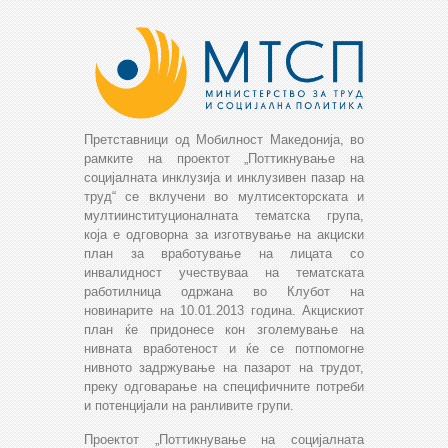
Претставници од Мобилност Македонија, во
рамките на проектот „Поттикнување на
социјалната инклузија и инклузивен пазар на
труд“ се вклучени во мултисекторската и
мултиинституционалната тематска група,
која е одговорна за изготвување на акциски
план за вработување на лицата со
инвалидност учествуваа на тематската
работилница одржана во Клубот на
новинарите на 10.01.2013 година. Акцискиот
план ќе придонесе кон зголемување на
нивната вработеност и ќе се потпомогне
нивното задржување на пазарот на трудот,
преку одговарање на специфичните потреби
и потенцијали на ранливите групи.
Проектот „Поттикнување на социјалната