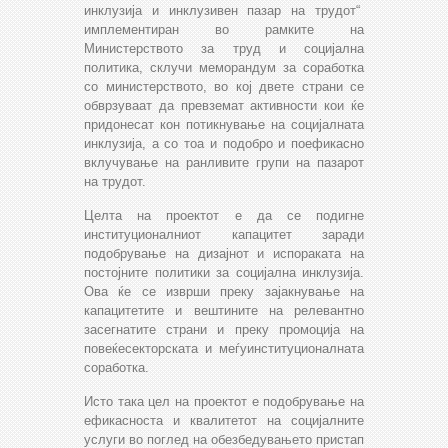
инклузија и инклузивен пазар на трудот“
имплементиран во рамките на
Министерството за труд и социјална
политика, склучи меморандум за соработка
со министерството, во кој двете страни се
обврзуваат да превземат активности кои ќе
придонесат кон потикнување на социјалната
инклузија, а со тоа и подобро и поефикасно
вклучување на ранливите групи на пазарот
на трудот.
Целта на проектот е да се подигне
институционалниот капацитет заради
подобрување на дизајнот и испораката на
постојните политики за социјална инклузија.
Ова ќе се изврши преку зајакнување на
капацитетите и вештините на релевантно
засегнатите страни и преку промоција на
повеќесекторската и меѓуинституционалната
соработка.
Исто така цел на проектот е подобрување на
ефикасноста и квалитетот на социјалните
услуги во поглед на обезбедувањето пристап