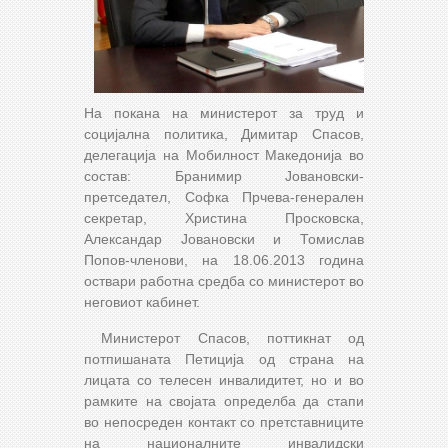
На покана на министерот за труд и
социјална политика, Димитар Спасов,
делегација на Мобилност Македонија во
состав: Бранимир Јовановски-
претседател, Софка Прчева-генерален
секретар, Христина Просковска,
Александар Јовановски и Томислав
Попов-членови, на 18.06.2013 година
оствари работна средба со министерот во
неговиот кабинет.
Министерот Спасов, поттикнат од
потпишаната Петиција од страна на
лицата со телесен инвалидитет, но и во
рамките на својата определба да стапи
во непосреден контакт со претставниците
на националните инвалидски