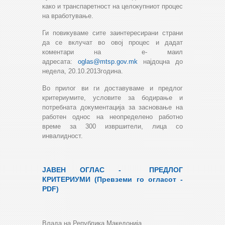
како и транспаретност на целокупниот процес
на вработување.
Ги повикуваме сите заинтересирани страни
да се вклучат во овој процес и дадат
коментари на е- маил
адресата:
oglas@mtsp.gov.mk
најдоцна до
недела, 20.10.2013година.
Во прилог ви ги доставуваме и предлог
критериумите, условите за бодирање и
потребната документација за засновање на
работен однос на неопределено работно
време за 300 извршители, лица со
инвалидност.
ЈАВЕН ОГЛАС - ПРЕДЛОГ
КРИТЕРИУМИ (Превземи го огласот -
PDF)
Влада на Република Македонија