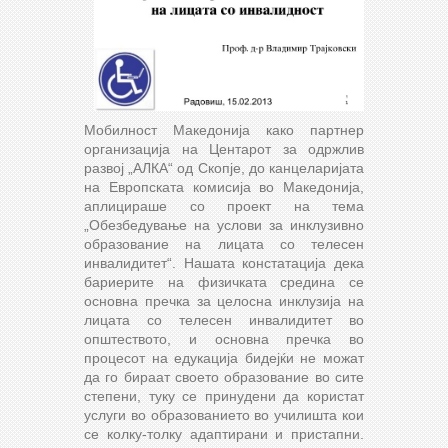
Мобилност Македонија како партнер
организација на Центарот за одржлив
развој „АЛКА“ од Скопје, до канцеларијата
на Европската комисија во Македонија,
аплицираше со проект на тема
„Обезбедување на услови за инклузивно
образование на лицата со телесен
инвалидитет“. Нашата констатација дека
бариерите на физичката средина се
основна пречка за целосна инклузија на
лицата со телесен инвалидитет во
општеството, и основна пречка во
процесот на едукација бидејќи не можат
да го бираат своето образование во сите
степени, туку се принудени да користат
услуги во образованието во училишта кои
се колку-толку адаптирани и пристапни.