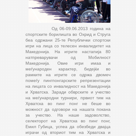
Од 06-09.06.2013 година на
спортските борилишта во Охрид и Струга
беа одржани 25-те Републички спортски
игри на лица со телесен инвалидитет на
Македонија. На игрите настапија 80
натпреварувачи од Мобилност
Македонија. Овие игри имаа и
меѓународен карактер, бидејќи во
рамките на игрите се одржа двомеч
помеѓу пингпонгарските репрезентации
на лицата со инвалидност на Македонија
и Хрватска. Заради обврските и учество
на меѓународни турнири, првиот тим на
Хрватска во пинг понг не беше во
можност да одговори на нашата покана
за учество. На наше задоволство,
селекторот на Хрватска во пинг понг,
Емил Губица, успеа да обезбеди двајца
играчи од вториот тим на Хрватска и