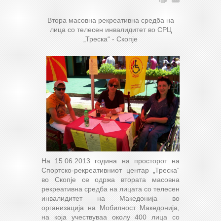
Втора масовна рекреативна средба на
лица со телесен инвалидитет во СРЦ
„Треска“ - Скопје
На 15.06.2013 година на просторот на
Спортско-рекреативниот центар „Треска“
во Скопје се одржа втората масовна
рекреативна средба на лицата со телесен
инвалидитет на Македонија во
организација на Мобилност Македонија,
на која учествуваа околу 400 лица со