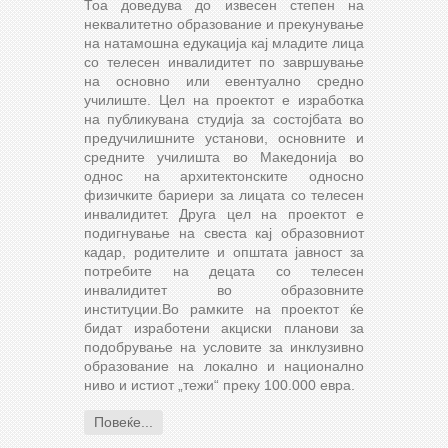
Тоа доведува до извесен степен на
неквалитетно образование и прекунување
на натамошна едукација кај младите лица
со телесен инвалидитет по завршување
на основно или евентуално средно
училиште. Цел на проектот е изработка
на публикувана студија за состојбата во
предучилишните установи, основните и
средните училишта во Македонија во
однос на архитектонските односно
физичките бариери за лицата со телесен
инвалидитет. Друга цел на проектот е
подигнување на свеста кај образовниот
кадар, родителите и општата јавност за
потребите на децата со телесен
инвалидитет во образовните
институции.Во рамките на проектот ќе
бидат изработени акциски планови за
подобрување на условите за инклузивно
образование на локално и национално
ниво и истиот „тежи“ преку 100.000 евра.
Повеќе...