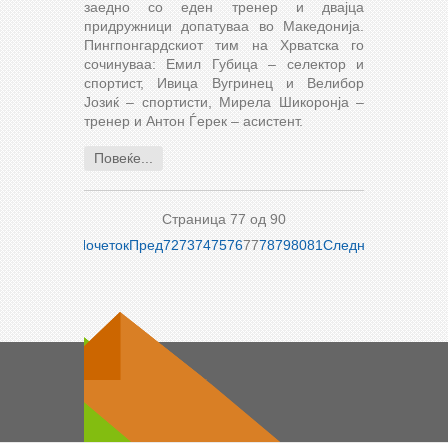
заедно со еден тренер и двајца
придружници допатуваа во Македонија.
Пингпонгардскиот тим на Хрватска го
сочинуваа: Емил Губица – селектор и
спортист, Ивица Вугринец и Велибор
Јозиќ – спортисти, Мирела Шикоронја –
тренер и Антон Ѓерек – асистент.
Повеќе...
Страница 77 од 90
Почеток
Пред
72
73
74
75
76
77
78
79
80
81
Следно
Крај