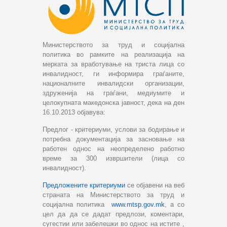
Министерството за труд и социјална
политика во рамките на реализација на
мерката за вработување на триста лица со
инвалидност, ги информира граѓаните,
националните инвалидски организации,
здруженија на граѓани, медиумите и
целокупната македонска јавност, дека на ден
16.10.2013 објавува:
Предлог - критериуми, услови за бодирање и
потребна документација за засновање на
работен однос на неопределено работно
време за 300 извршители (лица со
инвалидност).
Предложените критериуми
се објавени на веб
страната на Министерството за труд и
социјална политика
www.mtsp.gov.mk
, а со
цел да да се дадат предлози, коментари,
сугестии или забелешки во однос на истите ,