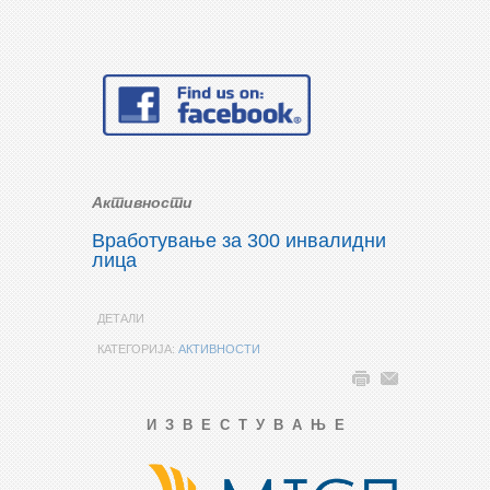
Активности
Вработување за 300 инвалидни
лица
ДЕТАЛИ
КАТЕГОРИЈА:
АКТИВНОСТИ
И З В Е С Т У В А Њ Е