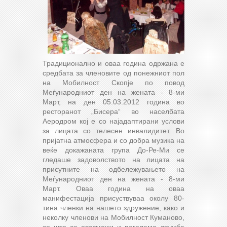
Традиционално и оваа година одржана е
средбата за членовите од понежниот пол
на Мобилност Скопје по повод
Меѓународниот ден на жената - 8-ми
Март, на ден 05.03.2012 година во
ресторанот „Бисера“ во населбата
Аеродром кој е со најадаптирани услови
за лицата со телесен инвалидитет. Во
пријатна атмосфера и со добра музика на
веќе докажаната група До-Ре-Ми се
гледаше задоволството на лицата на
присутните на одбележувањето на
Меѓународниот ден на жената - 8-ми
Март. Оваа година на оваа
манифестација присуствуваа околу 80-
тина членки на нашето здружение, како и
неколку членови на Мобилност Куманово,