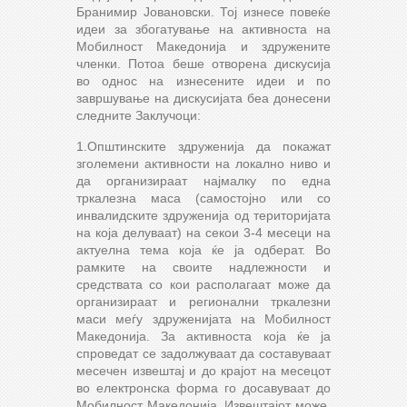
Бранимир Јовановски. Тој изнесе повеќе
идеи за збогатување на активноста на
Мобилност Македонија и здружените
членки. Потоа беше отворена дискусија
во однос на изнесените идеи и по
завршување на дискусијата беа донесени
следните Заклучоци:
1.Општинските здруженија да покажат
зголемени активности на локално ниво и
да организираат најмалку по една
тркалезна маса (самостојно или со
инвалидските здруженија од територијата
на која делуваат) на секои 3-4 месеци на
актуелна тема која ќе ја одберат. Во
рамките на своите надлежности и
средствата со кои располагаат може да
организираат и регионални тркалезни
маси меѓу здруженијата на Мобилност
Македонија. За активноста која ќе ја
спроведат се задолжуваат да составуваат
месечен извештај и до крајот на месецот
во електронска форма го досавуваат до
Мобилност Македонија. Извештајот може,