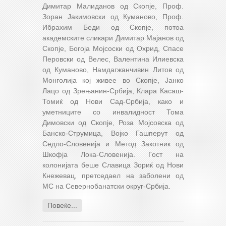
Димитар Малиданов од Скопје, Проф.
Зоран Јакимовски од Куманово, Проф.
Ибрахим Беди од Скопје, потоа
академските сликари Димитар Мајанов од
Скопје, Богоја Мојсоски од Охрид, Спасе
Перовски од Велес, Валентина Илиевска
од Куманово, Намдагжанчивин Литов од
Монголија кој живее во Скопје, Јанко
Лацо од Зрењанин-Србија, Клара Касаш-
Томиќ од Нови Сад-Србија, како и
уметниците со инвалидност Тома
Димовски од Скопје, Роза Мојсовска од
Банско-Струмица, Војко Гашперут од
Седло-Словенија и Метод Закотник од
Шкофја Лока-Словенија. Гост на
колонијата беше Славица Зориќ од Нови
Кнежевац, претседаел на заболени од
МС на Севернобанатски округ-Србија.
Повеќе...