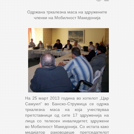
Одржана тркалезна маса на здружените
членки на Мобилност Македонија
На 25 март 2013 година во хотелот „Цар
Самуил“ во Банско-Струмица се одржа
тркалезна маса на која учествуваа
претставници од сите 17 здруженија на
лица со телесен инвалидитет, здружени
во Мобилност Македонија. Со истата како
медијатор раководеше претседателот