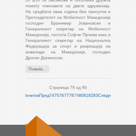
со што се овозможи и поголема дружба
помеѓу членовите на двете здруженија.
На средбата оваа година беа присутни и
Претседателот на Мобилност Македонија
господин Бранимир Јовановски и
Генералниот секретар на Мобилност
Македонија, госпоѓа Софче Прчева како и
Генералниот секретар на Национална
Федерација за спорт и рекреација на
инвалиди на Македонија, господин
Драган Дојчиноски.
Повеќе...
Страница 79 од 90
Почеток
Пред
74
75
76
77
78
79
80
81
82
83
Следно
Крај