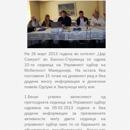
На 26 март 2013 година во хотелот „Цар
Самуил“ во Банско-Струмица се одржа
10-та седница на Управниот одбор на
Мобилност Македонија. На истата беа
поставени 15 точки на дневниот ред и беа
дадени многу информации и донесени
повеќе Одлуки и Заклучоци меѓу кои:
1.Беше усвоен записникот од
претходната седница на Управниот одбор
одржана на 09.02.2013 година и беа
дадени информации за преземените
активности меѓу двете седници на
управниот одбор како то се барањето за
обновителна рехабилитација, барањето