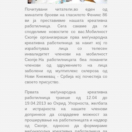
Почитувани читатели,во еден од
минатите броеви на гласилото Феникс 86
ви ја преставивме нашата креативна
работилница. Сега сакаме да ги
споделиме новостите со вас.Мобилност
Скопје организираше прва меѓународна
креативна работилница за накит кој го
изработуваа лица со телесен
инвалидитет членови на мобилност
Скопје.На работилницата беа поканети
членови од здружението на лица
заболени од мултиплекс склероза од
Нови Кнежевац - Србија кој почестија со
своето присуство.
Првата меѓународна креативна
работилница траеше од 12.04 до
19.04.2013 во Охрид. Упорноста, желбата
и истрајноста на нашите членови
допринесе да создадеме можност за
проширување на работилницата и надвор
од Скопје, односно да формираме
меѓународна креативна работилница да