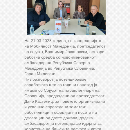
На 21.03.2023 година, во канцеларијата
на Мобилност Македонија, претседателот
на сојузот, Бранимир Јовановски, оствари
работна средба со новоименованиот
амбасадор на Република Северна
Македонија во Република Словенија,
Горан Милевски.
Низ разговорот ја потенциравме
соработката што со години наназад ја
имаме со Сојузот на параплегичари на
Словенија, предводени од претседателот
Дане Кастелиц, за повеќето
организирани
и успешно спроведени тематски
работилници и официјални посети на
делегации од двете држави, додека
амбасадорот ја потенцираше идејата за
користење на бањските ресурси и друга