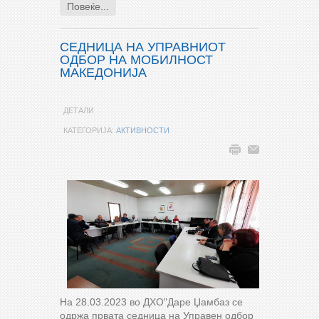
Повеќе...
СЕДНИЦА НА УПРАВНИОТ
ОДБОР НА МОБИЛНОСТ
МАКЕДОНИЈА
ДЕТАЛИ
КАТЕГОРИЈА:
АКТИВНОСТИ
На 28.03.2023 во ДХО"Даре Џамбаз се
одржа првата седница на Управен одбор