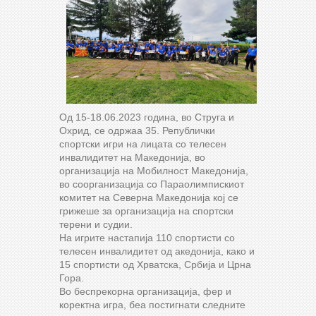
Од 15-18.06.2023 година, во Струга и
Охрид, се одржаа 35. Републички
спортски игри на лицата со телесен
инвалидитет на Македонија, во
организација на Мобилност Македонија,
во соорганизација со Параолимпискиот
комитет на Северна Македонија кој се
грижеше за организација на спортски
терени и судии.
На игрите настапија 110 спортисти со
телесен инвалидитет од акедонија, како и
15 спортисти од Хрватска, Србија и Црна
Гора.
Во беспрекорна организација, фер и
коректна игра, беа постигнати следните