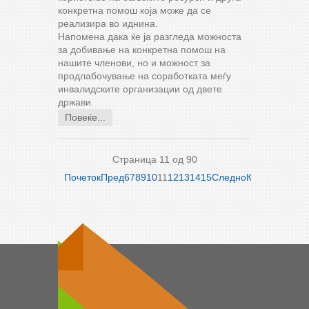
конкретна помош која може да се
реализира во иднина.
Напомена дака ќе ја разгледа можноста
за добивање на конкретна помош на
нашите членови, но и можност за
продлабочување на соработката меѓу
инвалидските организации од двете
држави.
Повеќе...
Страница 11 од 90
Почеток
Пред
6
7
8
9
10
11
12
13
14
15
Следно
Крај