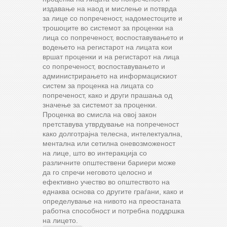
издавање на наод и мислење и потврда
за лице со попреченост, надоместоците и
трошоците во системот за проценки на
лица со попреченост, воспоставувањето и
водењето на регистарот на лицата кои
вршат проценки и на регистарот на лица
со попреченост, воспоставувањето и
администрирањето на информацискиот
систем за проценка на лицата со
попреченост, како и други прашања од
значење за системот за проценки.
Проценка во смисла на овој закон
претставува утврдување на попреченост
како долготрајна телесна, интелектуална,
ментална или сетилна оневозможеност
на лице, што во интеракција со
различните општествени бариери може
да го спречи неговото целосно и
ефективно учество во општеството на
еднаква основа со другите граѓани, како и
определување на нивото на преостаната
работна способност и потребна поддршка
на лицето.