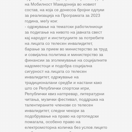
на Мобилност Македонија во новиот
состав, на која се донесоа бројни одлуки
за реализација на Програмата за 2023
година, меѓу кои:
- одржување на тематски работилниоци
за подигање на нивото на јавната свест
кај народот и институциите за потребите
на лицата со телесен инвалидитет,
барање за прием во министерство за труд
и совијална политика и министерство за
финансии за зголемување на социјалните
надоместоци и подобра социјална
сигурност на лицата со телесен
инвалидитет, одржување на
традиционалани средби и настани како
што се Републички спортски игри,
Републички квиз натпревар, литературни
читања, музички фестивал, поддршка на
талентираните членови со телесен
инвалидитет, следни чекори за
подобрување на право на ортопедски
помагала, особено право на
електромоторна количка без услов лицето