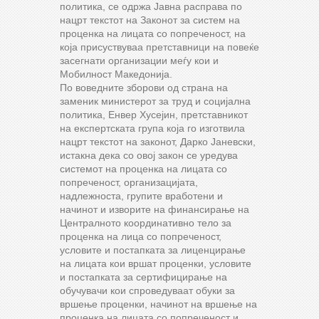
политика, се одржа Јавна расправа по
нацрт текстот на Законот за систем на
проценка на лицата со попреченост, на
која присуствуваа претставници на повеќе
засегнати организации меѓу кои и
Мобилност Македонија.
По воведните зборови од страна на
заменик министерот за труд и социјална
политика, Енвер Хусејин, претставникот
на експертската група која го изготвила
нацрт текстот на законот, Дарко Јаневски,
истакна дека со овој закон се уредува
системот на проценка на лицата со
попреченост, организацијата,
надлежноста, групите вработени и
начинот и изворите на финансирање на
Централното координативно тело за
проценка на лица со попреченост,
условите и постапката за лиценцирање
на лицата кои вршат проценки, условите
и постапката за сертифицирање на
обучувачи кои спроведуваат обуки за
вршење проценки, начинот на вршење на
проценка на лицата со попреченост и