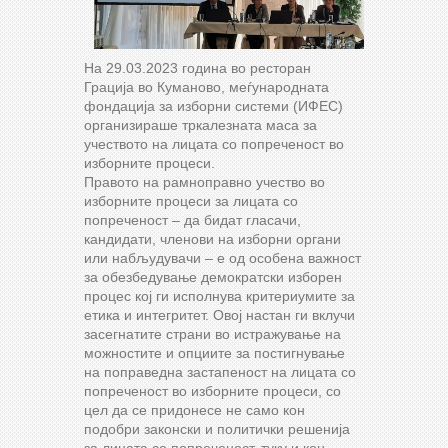
На 29.03.2023 година во ресторан
Грација во Куманово, меѓународната
фондација за изборни системи (ИФЕС)
организираше тркалезната маса за
учеството на лицата со попреченост во
изборните процеси.
Правото на рамноправно учество во
изборните процеси за лицата со
попреченост – да бидат гласачи,
кандидати, членови на изборни органи
или набљудувачи – е од особена важност
за обезбедување демократски изборен
процес кој ги исполнува критериумите за
етика и интегритет. Овој настан ги вклучи
засегнатите страни во истражување на
можностите и опциите за постигнување
на поправедна застапеност на лицата со
попреченост во изборните процеси, со
цел да се придонесе не само кон
подобри законски и политички решенија
за лицата со попреченост, туку и кон