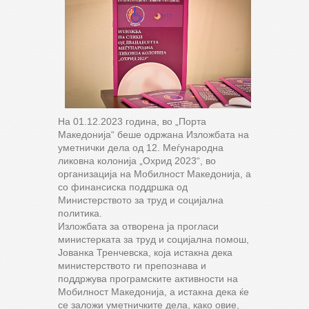
На 01.12.2023 година, во „Порта
Македонија“ беше одржана Изложбата на
уметнички дела од 12. Меѓународна
ликовна колонија „Охрид 2023“, во
организација на Мобилност Македонија, а
со финансиска поддршка од
Министерството за труд и социјална
политика.
Изложбата за отворена ја прогласи
министерката за труд и социјална помош,
Јованка Тренчевска, која истакна дека
министерството ги препознава и
поддржува програмските активности на
Мобилност Македонија, а истакна дека ќе
се заложи уметничките дела, како овие,