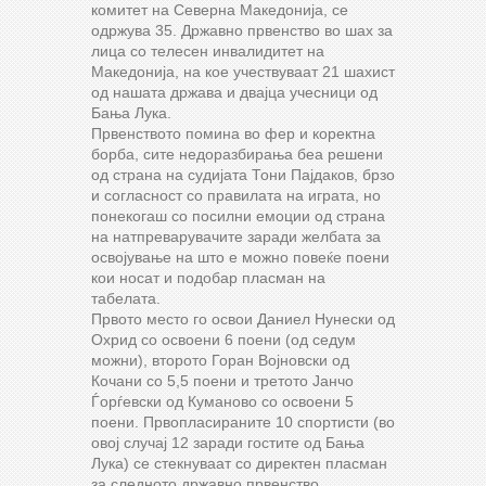
комитет на Северна Македонија, се
одржува 35. Државно првенство во шах за
лица со телесен инвалидитет на
Македонија, на кое учествуваат 21 шахист
од нашата држава и двајца учесници од
Бања Лука.
Првенството помина во фер и коректна
борба, сите недоразбирања беа решени
од страна на судијата Тони Пајдаков, брзо
и согласност со правилата на играта, но
понекогаш со посилни емоции од страна
на натпреварувачите заради желбата за
освојување на што е можно повеќе поени
кои носат и подобар пласман на
табелата.
Првото место го освои Даниел Нунески од
Охрид со освоени 6 поени (од седум
можни), второто Горан Војновски од
Кочани со 5,5 поени и третото Јанчо
Ѓорѓевски од Куманово со освоени 5
поени. Првопласираните 10 спортисти (во
овој случај 12 заради гостите од Бања
Лука) се стекнуваат со директен пласман
за следното државно првенство.