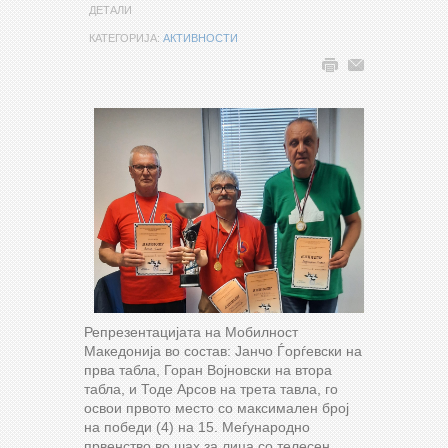
ДЕТАЛИ
КАТЕГОРИЈА:
АКТИВНОСТИ
Репрезентацијата на Мобилност
Македонија во состав: Јанчо Ѓорѓевски на
прва табла, Горан Војновски на втора
табла, и Тоде Арсов на трета тавла, го
освои првото место со максимален број
на победи (4) на 15. Меѓународно
првенство во шах за лица со телесен