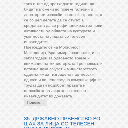
така и тие од претходните години, да
бидат изложени во повеќе галерии и
донаторски изложби во повеќе градови, а
се со цел делата да се отуѓат, а
средствата да се рефинансираат за нови
активности од областа на културата и
уметноста на лицата со телесен
инвалидитет.
Претседателот на Мобилност
Македонија, Бранимир Јовановски, и се
заблагодари за одвоеното време и
внимание на министерката Тренчевска, и
истакна дека сојузот и министерството
одамна имаат изградено партнерски
односи и во непосредна комуникација се
трудат да ги подобрат правата и
положбата на лицата со телесен
инвалидитет во државата.
Повеќе...
35. ДРЖАВНО ПРВЕНСТВО ВО
ШАХ ЗА ЛИЦА СО ТЕЛЕСЕН