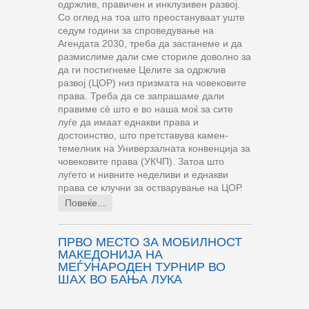
одржлив, правичен и инклузивен развој.
Со оглед на тоа што преостануваат уште
седум години за спроведување на
Агендата 2030, треба да застанеме и да
размислиме дали сме сториле доволно за
да ги постигнеме Целите за одржлив
развој (ЦОР) низ призмата на човековите
права. Треба да се запрашаме дали
правиме сè што е во наша моќ за сите
луѓе да имаат еднакви права и
достоинство, што претставува камен-
темелник на Универзалната конвенција за
човековите права (УКЧП). Затоа што
луѓето и нивните неделиви и еднакви
права се клучни за остварување на ЦОР.
Повеќе...
ПРВО МЕСТО ЗА МОБИЛНОСТ
МАКЕДОНИЈА НА
МЕЃУНАРОДЕН ТУРНИР ВО
ШАХ ВО БАЊА ЛУКА