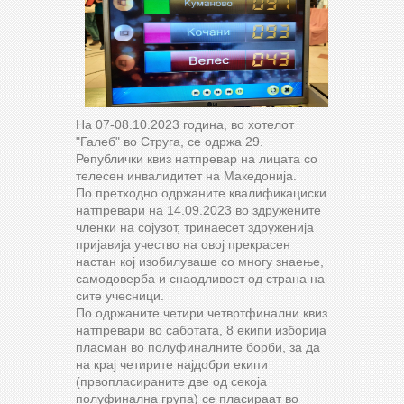
На 07-08.10.2023 година, во хотелот
"Галеб" во Струга, се одржа 29.
Републички квиз натпревар на лицата со
телесен инвалидитет на Македонија.
По претходно одржаните квалификациски
натпревари на 14.09.2023 во здружените
членки на сојузот, тринаесет здруженија
пријавија учество на овој прекрасен
настан кој изобилуваше со многу знаење,
самодоверба и снаодливост од страна на
сите учесници.
По одржаните четири четвртфинални квиз
натпревари во саботата, 8 екипи изборија
пласман во полуфиналните борби, за да
на крај четирите најдобри екипи
(првопласираните две од секоја
полуфинална група) се пласираат во