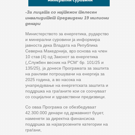
-За лицата со најтежок телесен
инвалидитет предвидени 19 милиони
денари
Министерството за енергетика, рударство
и минерални суровини ја информира
јавноста дека Владата на Република
Северна Македонија, врз основа на член
10 став (4) од Законот за енергетика
(„Службен весник на РСМ“ бр. 101/25 и
135/25), ја донесе Програмата за заштита
на ранливи потрошувачи на енергија за
2025 година, a во насока на
унапредување на енергетската заштита и
поддршка на граѓаните кои се соочуваат
со социјални и здравствени предизвици.
Со оваа Програма се обезбедуваат
42.300.000 денари од државниот буџет,
наменети за директна финансиска
поддршка за најзагрозените категории на
граѓани,