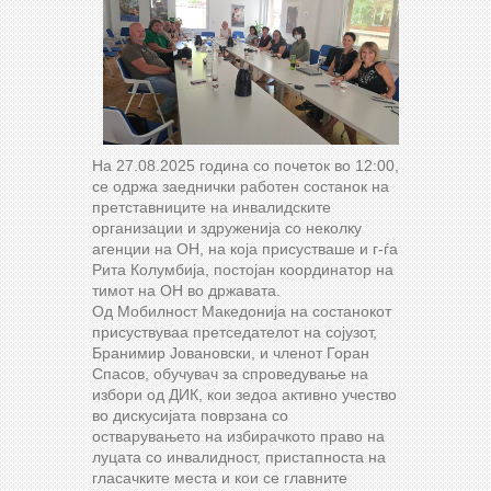
На 27.08.2025 година со почеток во 12:00,
се одржа заеднички работен состанок на
претставниците на инвалидските
организации и здруженија со неколку
агенции на ОН, на која присустваше и г-ѓа
Рита Колумбија, постојан координатор на
тимот на ОН во државата.
Од Мобилност Македонија на состанокот
присуствуваа претседателот на сојузот,
Бранимир Јовановски, и членот Горан
Спасов, обучувач за спроведување на
избори од ДИК, кои зедоа активно учество
во дискусијата поврзана со
остварувањето на избирачкото право на
луцата со инвалидност, пристапноста на
гласачките места и кои се главните