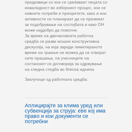
предизвици со кои се среќаваат лицата со
инвалидност во изборниот процес, кои се
нивните потреби и приоритети, како и кои
активности се планираат да се преземат
за подобрување на состојбата и како ОН
може најдобро да помогне.
За време на двочасовната работна
средба се разви мошне конструктивна
дискусија, на која заради лимитираното
време на траење не можеа да се отворат
сите прашања, па учесниците на
состанокот се договорија за одржување
на следна стедба во блиска иднина.
Заклучоци од работната средба:
Аплицирајте за клима уред или
субвенција за струја: еве кој има
право и кои документи се
потребни