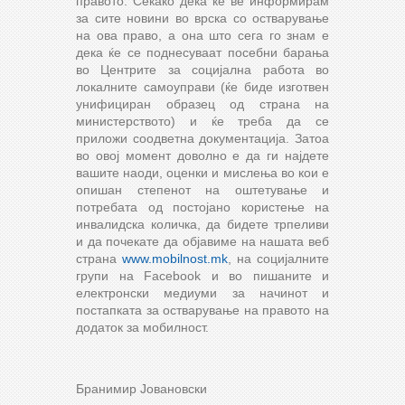
правото. Секако дека ќе ве информирам
за сите новини во врска со остварување
на ова право, а она што сега го знам е
дека ќе се поднесуваат посебни барања
во Центрите за социјална работа во
локалните самоуправи (ќе биде изготвен
унифициран образец од страна на
министерството) и ќе треба да се
приложи соодветна документација. Затоа
во овој момент доволно е да ги најдете
вашите наоди, оценки и мислења во кои е
опишан степенот на оштетување и
потребата од постојано користење на
инвалидска количка, да бидете трпеливи
и да почекате да објавиме на нашата веб
страна
www.mobilnost.mk
, на социјалните
групи на Facebook и во пишаните и
електронски медиуми за начинот и
постапката за остварување на правото на
додаток за мобилност.
Бранимир Јовановски