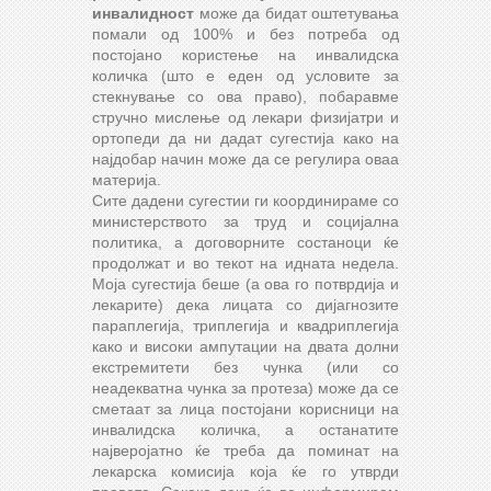
инвалидност
може да бидат оштетувања
помали од 100% и без потреба од
постојано користење на инвалидска
количка (што е еден од условите за
стекнување со ова право), побаравме
стручно мислење од лекари физијатри и
ортопеди да ни дадат сугестија како на
најдобар начин може да се регулира оваа
материја.
Сите дадени сугестии ги координираме со
министерството за труд и социјална
политика, а договорните состаноци ќе
продолжат и во текот на идната недела.
Моја сугестија беше (а ова го потврдија и
лекарите) дека лицата со дијагнозите
параплегија, триплегија и квадриплегија
како и високи ампутации на двата долни
екстремитети без чунка (или со
неадекватна чунка за протеза) може да се
сметаат за лица постојани корисници на
инвалидска количка, а останатите
најверојатно ќе треба да поминат на
лекарска комисија која ќе го утврди