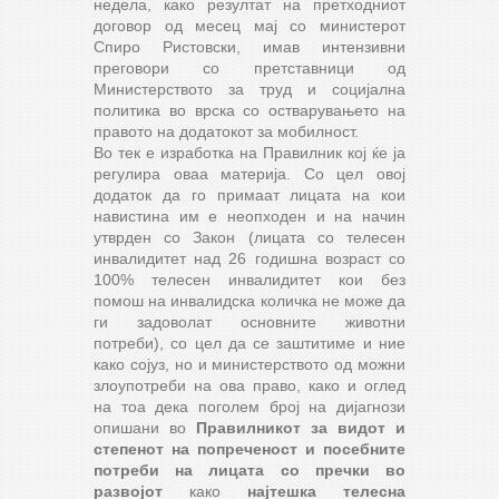
недела, како резултат на претходниот
договор од месец мај со министерот
Спиро Ристовски, имав интензивни
преговори со претставници од
Министерството за труд и социјална
политика во врска со остварувањето на
правото на додатокот за мобилност.
Во тек е изработка на Правилник кој ќе ја
регулира оваа материја. Со цел овој
додаток да го примаат лицата на кои
навистина им е неопходен и на начин
утврден со Закон (лицата со телесен
инвалидитет над 26 годишна возраст со
100% телесен инвалидитет кои без
помош на инвалидска количка не може да
ги задоволат основните животни
потреби), со цел да се заштитиме и ние
како сојуз, но и министерството од можни
злоупотреби на ова право, како и оглед
на тоа дека поголем број на дијагнози
опишани во
Правилникот за видот и
степенот на попреченост и посебните
потреби на лицата со пречки во
развојот
како
најтешка телесна