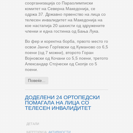
соорганизација со Параолимписки
комитет на Северна Македонија, се
одржа 37. Државно првенство на лица со
телесен инвалидитет на Македонија на
кое настапија 20 шахисти од здружените
членки и една гостинка од Бања Лука.
Во фер и коректна борба, првото место го
освои Јанчо Ѓорѓевски од Куманово со 6,5
поени (од 7 можни), второто Горан
Војновски од Кочани со 5,5 поени, третото
Александар Стојчески од Скопје со 5
поени.
Повеќе...
ДОДЕЛЕНИ 24 ОРТОПЕДСКИ
ПОМАГАЛА НА ЛИЦА СО
ТЕЛЕСЕН ИНВАЛИДИТЕТ
ДЕТАЛИ
КАТЕГОРИЈА:
АКТИВНОСТИ