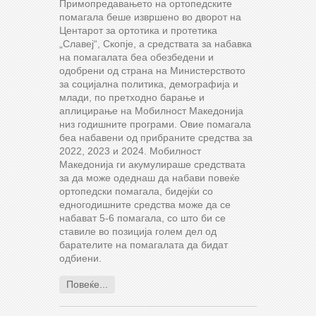
Примопредавањето на ортопедските
помагала беше извршено во дворот на
Центарот за ортотика и протетика
„Славеј“, Скопје, а средствата за набавка
на помагалата беа обезбедени и
одобрени од страна на Министерството
за социјална политика, демографија и
млади, по претходно барање и
аплицирање на Мобилност Македонија
низ годишните програми. Овие помагала
беа набавени од прибраните средства за
2022, 2023 и 2024. Мобилност
Македонија ги акумулираше средствата
за да може одеднаш да набави повеќе
ортопедски помагала, бидејќи со
едногодишните средства може да се
набават 5-6 помагала, со што би се
ставиле во позиција голем дел од
барателите на помагалата да бидат
одбиени.
Повеќе...