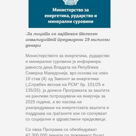
-За лицата со најтежок телесен
инвалидитет предвидени 19 милиони
денари
Министерството за енергетика, рударство
и минерални суровини ја информира
јавноста дека Владата на Република
Северна Македонија, врз основа на член
10 став (4) од Законот за енергетика
(„Службен весник на РСМ“ бр. 101/25 и
135/25), ја донесе Програмата за заштита
на ранливи потрошувачи на енергија за
2025 година, a во насока на
унапредување на енергетската заштита и
поддршка на граѓаните кои се соочуваат
со социјални и здравствени предизвици.
Со оваа Програма се обезбедуваат
42.300.000 денари од државниот буџет,