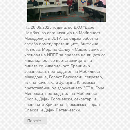
На 28.05.2025 година, во ДХО "Даре
Џамбаз" во организација на Мобилност
Македонија и ЗЕТА, се одржа работна
средба помеѓу пратениците, Ангелина
Петкова, Мерлие Салиу и Сашко Јанчев,
членови на ИППГ за правата на лицата со
инвалидност, со претставниците на
лицата со инвалидност, Бранимир
Јовановски, претседател на Мобилност
Македонија, Гораст Велковски, секретар,
Елена Кочовска и Јулијана Климоска
претставбици од здружението ЗЕТА, Гоце
Миновски, претседател на Мобилност
Скопје, Дејан Ѓорѓиевски, секретар, и
членовите Христина Просковска, Горан
Спасов, и Дејан Петанчевски.
Повеќе...