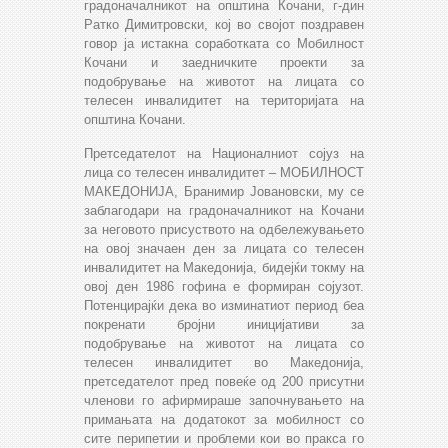
градоначалникот на општина Кочани, г-дин
Ратко Димитровски, кој во својот поздравен
говор ја истакна соработката со Мобилност
Кочани и заедничките проекти за
подобрување на животот на лицата со
телесен инвалидитет на територијата на
општина Кочани.
Претседателот на Националниот сојуз на
лица со телесен инвалидитет – МОБИЛНОСТ
МАКЕДОНИЈА, Бранимир Јовановски, му се
заблагодари на градоначалникот на Кочани
за неговото присуството на одбележувањето
на овој значаен ден за лицата со телесен
инвалидитет на Македонија, бидејќи токму на
овој ден 1986 гофина е формиран сојузот.
Потенцирајќи дека во изминатиот период беа
покренати бројни иницијативи за
подобрување на животот на лицата со
телесен инвалидитет во Македонија,
претседателот пред повеќе од 200 присутни
членови го афирмираше започнувањето на
примањата на додатокот за мобилност со
сите перипетии и проблеми кои во пракса го