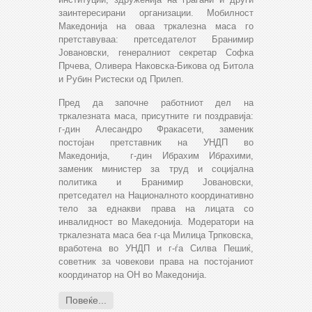
заинтересирани организации. Мобилност
Македонија на оваа тркалезна маса го
претставуваа: претседателот Бранимир
Јовановски, генералниот секретар Софка
Прчева, Оливера Наковска-Бикова од Битола
и Рубин Ристески од Прилеп.
Пред да започне работниот дел на
тркалезната маса, присутните ги поздравија:
г-дин Алесандро Фракасети, заменик
постојан претставник на УНДП во
Македонија, г-дин Ибрахим Ибрахими,
заменик министер за труд и социјална
политика и Бранимир Јовановски,
претседател на Националното координативно
тело за еднакви права на лицата со
инвалидност во Македонија. Модератори на
тркалезната маса беа г-ца Милица Трпковска,
вработена во УНДП и г-ѓа Силва Пешиќ,
советник за човекови права на постојаниот
координатор на ОН во Македонија.
Повеќе...