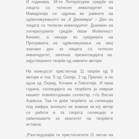
И годинава, 18-те Литературни средби на
лицата со телесен инвалидитет на
Македонија се одржаа во рамките на
одбележувањето на „4 Декември“ – Ден на
лицата со телесен инвалидитет. Домаќин на
литературните средби беше Мобилност
Кичево, а некаде во средината на
Програмата на одбележување на овој
значаен ден за лицата со телесен
инвалидитет, започна презентацијата на
најуспешните творби од нивните автори.
На конкурсот пристигнаа 11 творби од 8
автори и тоа: 5 од Скопје, 2 од Прилеп, и по
една од Охрид, Кочани и Гевгелија. И оваа
година, селекцијата на творбите ја изврши
нашиот повеќегодишен селектор, г-ѓа Весна
Ацевска. Таа ги доби творбите за селекција
под шифра, воопшто не знаеше за кој автор
се работи и за својата селекција и
забелешките за квалитет на творбите
истакна:
„Разгледувајќи ги пристигнатите 11 песни на