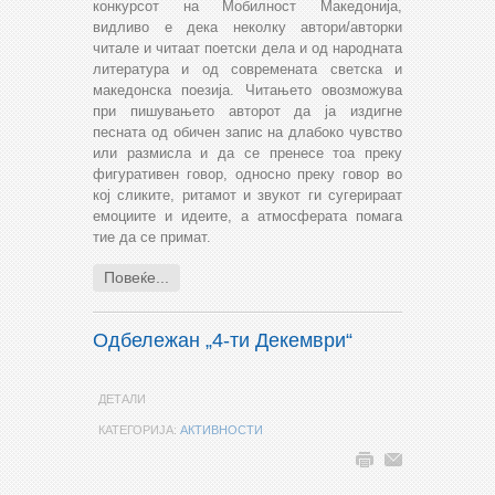
конкурсот на Мобилност Македонија,
видливо е дека неколку автори/авторки
читале и читаат поетски дела и од народната
литература и од современата светска и
македонска поезија. Читањето овозможува
при пишувањето авторот да ја издигне
песната од обичен запис на длабоко чувство
или размисла и да се пренесе тоа преку
фигуративен говор, односно преку говор во
кој сликите, ритамот и звукот ги сугерираат
емоциите и идеите, а атмосферата помага
тие да се примат.
Повеќе...
Одбележан „4-ти Декември“
ДЕТАЛИ
КАТЕГОРИЈА:
АКТИВНОСТИ