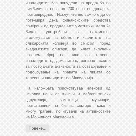
инвалидитет беа понудени на продажба по
симбилична цена од 200 евра во денарска
противвредност. Исклучително важно е да се
потенцира дека финансиските средства
прибрaни од продадените уметнички дела ќе
бидат употребени за натамошно
зголемување на обемот и квалитетот на
сликарската колонија во смисол, поред
академските сликари, да бидат вклучени
поголем број на лица со телесен
инвалидитет од државите од регионот, како и
за постојаните активности за остварување и
подобрување на правата на лицата со
телесен инвалидитет во Македонија.
На изложбата присуствуваа членови од
неколку наши општински и меѓуопштински
здруженија, уметници, музичари,
претставници на бизнис секторот, како и
многу граѓани, почитувачи на активностите
на Мобилност Македонија.
Повеќе...