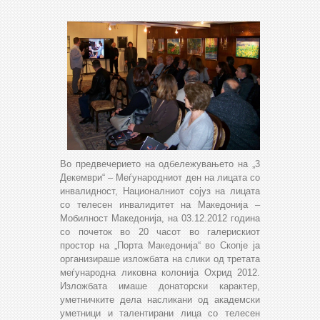
Во предвечерието на одбележувањето на „3
Декември“ – Меѓународниот ден на лицата со
инвалидност, Националниот сојуз на лицата
со телесен инвалидитет на Македонија –
Мобилност Македонија, на 03.12.2012 година
со почеток во 20 часот во галерискиот
простор на „Порта Македонија“ во Скопје ја
организираше изложбата на слики од третата
меѓународна ликовна колонија Охрид 2012.
Изложбата имаше донаторски карактер,
уметничките дела насликани од академски
уметници и талентирани лица со телесен