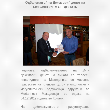
Одбележан „4-ти Декември“ денот на
МОБИЛНОСТ МАКЕДОНИЈА
Годинава, одбележувањето на „4-ти
Декември“- денот на лицата со телесен
инвалидитет на Македонија, со масовно
присуство на членови од сите општински и
меѓуопштински здруженија здружени во
Мобилност Македонија се одржа на
04.12.2012 година во Кочани.
На одбележувањето присуствуваше