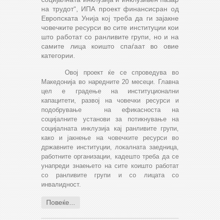
на трудот“, ИПА проект финансисран од
Европската Унија кој треба да ги зајакне
човечките ресурси во сите институции кои
што работат со ранливите групи, но и на
самите лица коишто спаѓаат во овие
категории.
Овој проект ќе се спроведува во
Македонија во наредните 20 месеци. Главна
цел е градење на институционални
капацитети, развој на човечки ресурси и
подобрување на ефикасноста на
социјалните установи за потикнување на
социјалната инклузија кај ранливите групи,
како и јакнење на човечките ресурси во
државните институции, локалната заедница,
работните организации, кадешто треба да се
унапреди знаењето на сите коишто работат
со ранливите групи и со лицата со
инвалидност.
Повеќе...