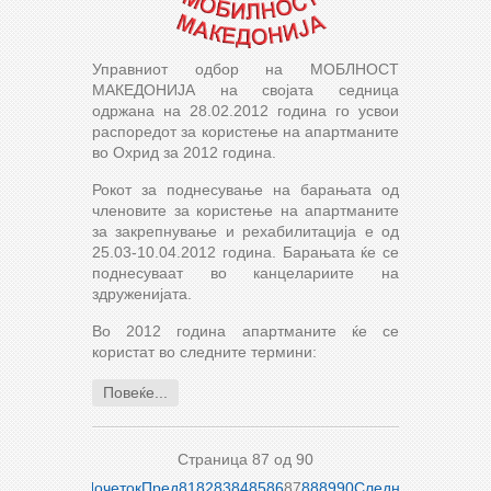
Управниот одбор на МОБЛНОСТ
МАКЕДОНИЈА на својата седница
одржана на 28.02.2012 година го усвои
распоредот за користење на апартманите
во Охрид за 2012 година.
Рокот за поднесување на барањата од
членовите за користење на апартманите
за закрепнување и рехабилитација е од
25.03-10.04.2012 година. Барањата ќе се
поднесуваат во канцелариите на
здруженијата.
Во 2012 година апартманите ќе се
користат во следните термини:
Повеќе...
Страница 87 од 90
Почеток
Пред
81
82
83
84
85
86
87
88
89
90
Следно
Крај