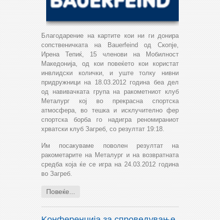
Благодарение на картите кои ни ги донира
сопственичката на Bauerfeind од Скопје,
Ирена Тепиќ, 15 членови на Мобилност
Македонија, од кои повеќето кои користат
инвлидски колички, и уште толку нивни
придружници на 18.03.2012 година беа дел
од навивачката група на ракометниот клуб
Металург кој во прекрасна спортска
атмосфера, во тешка и исклучително фер
спортска борба го надигра реномираниот
хрватски клуб Загреб, со резултат 19:18.
Им посакуваме поволен резултат на
ракометарите на Металург и на возвратната
средба која ќе се игра на 24.03.2012 година
во Загреб.
Повеќе...
Kонференција за спроведување